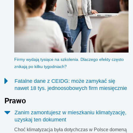
Firmy wydają tysiące na szkolenia. Dlaczego efekty często
znikają po kilku tygodniach?
Fatalne dane z CEIDG: może zamykać się
nawet 18 tys. jednoosobowych firm miesięcznie
Fatalne dane z CEIDG: w 2026 roku może zamykać się
Prawo
nawet 18 tys. jednoosobowych firm miesięcznie. Ile JDG
zostało zawieszonych w pierwszej połowie roku? Jakie są
Zanim zamontujesz w mieszkaniu klimatyzację,
przyczyny rosnącej liczby wniosków o zamknięcie
uzyskaj ten dokument
działalności?
Choć klimatyzacja była dotychczas w Polsce domeną