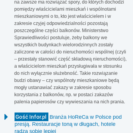
na zawsze ma rozwiązać spory, do których dochodzi
pomiędzy właścicielami mieszkań i wspólnotami
mieszkaniowymi o to, kto jest właścicielem i w
zakresie czyjej odpowiedzialności pozostają
poszczególne części balkonów. Ministerstwo
Sprawiedliwości postuluje, żeby balkony we
wszystkich budynkach wielorodzinnych zostały
zaliczone w całości do nieruchomości wspólnej (czyli
– przestały stanowić część składową nieruchomości),
a właścicielom mieszkań przysługiwała w stosunku
do nich wyłącznie służebność. Takie rozwiązanie
budzi obawy – czy wspólnoty mieszkaniowe będą
mogły ustanawiać zakazy w zakresie sposobu
korzystania z balkonów, np. w postaci zakazów
palenia papierosów czy wywieszania na nich prania.
Gość Infor.pl
Branża HoReCa w Polsce pod
presją. Restauracje toną w długach, hotele
radzą sobie lepiej