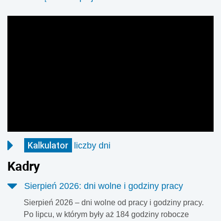
Wakacje to dla branży HoReCa czas największego ruchu.
Hotele, restauracje i firmy cateringowe obsługują miliony
klientów, jednak za wysokimi cenamikryje się
rzeczywistość finansowa firm. Jak pokazują dane BIG
InfoMonitor, kondycja poszczególnych segmentów rynku
wyraźnie się różni. Hotele stopniowo poprawiają swoją
sytuację, gastronomia wciąż zmaga się z narastającymi
problemami finansowymi.
Kalkulator
liczby dni
Kalkulator pozwala wyliczyć ile dni zawiera okres czasu
Kadry
pomiędzy zadanymi terminami.
Sierpień 2026: dni wolne i godziny pracy
Sierpień 2026 – dni wolne od pracy i godziny pracy.
Po lipcu, w którym były aż 184 godziny robocze