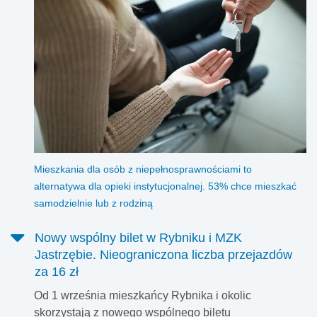
Mieszkania dla osób z niepełnosprawnościami to
alternatywa dla opieki instytucjonalnej. 53% chce mieszkać
samodzielnie lub z rodziną
Nowy wspólny bilet w Rybniku i MZK
Jastrzębie. Nieograniczona liczba przejazdów
za 16 zł
Od 1 września mieszkańcy Rybnika i okolic
skorzystają z nowego wspólnego biletu