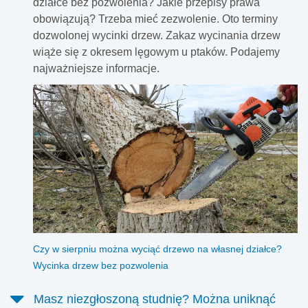
działce bez pozwolenia? Jakie przepisy prawa
obowiązują? Trzeba mieć zezwolenie. Oto terminy
dozwolonej wycinki drzew. Zakaz wycinania drzew
wiąże się z okresem lęgowym u ptaków. Podajemy
najważniejsze informacje.
Czy w sierpniu można wyciąć drzewo na własnej działce?
Wycinka drzew bez pozwolenia
Masz niezgłoszoną studnię? Można uniknąć