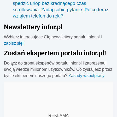
spędzić urlop bez kradnącego czas
orzekającego potrzebujesz i jak sprawnie przebrnąć przez
skomponowane posiłki na słodko mogą być sycące,
scrollowania. Zadaj sobie pytanie: Po co teraz
urzędową procedurę?
zdrowe i korzystne dla koncentracji oraz metabolizmu.
wziąłem telefon do ręki?
Kluczem jest wybór naturalnych składników i unikanie
Wyjeżdżamy na urlop, ale razem z ubraniami, kremem z
produktów, które tylko udają zdrowe.
Newslettery infor.pl
filtrem i książką pakujemy do walizki także nawyk ciągłego
sprawdzania telefonu. Fizycznie jesteśmy na plaży, w
Wybierz interesujące Cię newslettery portalu Infor.pl i
górach lub nad jeziorem, lecz nasza uwaga nadal krąży
zapisz się!
między powiadomieniami, wiadomościami i kolejnymi
Zostań ekspertem portalu infor.pl!
treściami. Jak odpocząć nie tylko od pracy, ale również od
odruchowego sięgania po smartfon?
Dołącz do grona ekspertów portalu Infor.pl i zaprezentuj
swoją wiedzę milionom użytkowników. Co zyskujesz przez
bycie ekspertem naszego portalu?
Zasady współpracy
REKLAMA