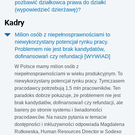
pozbawić działkowca prawa do działki
dziesiątek, a nawet setek tysięcy złotych podatku. Chodzi o
(wypowiedzieć dzierżawę)?
podatników, którzy byli przekonani, że zgodnie z prawem
Podstawowym celem rodzinnych ogrodów działkowych
korzystają ze zwolnienia z PIT, a więc nie muszą płacić
Kadr
y
(ROD) jest zaspokajanie wypoczynkowych i rekreacyjnych
podatku od sprzedaży mieszkania lub domu. W praktyce
potrzeb działkowców, poprzez umożliwienie im
wpadli oni w tzw. „pułapkę” fiskusa.
Milion osób z niepełnosprawnościami to
prowadzenia upraw ogrodniczych. Zamieszkiwanie na
niewykorzystany potencjał rynku pracy.
ROD jest bezwzględnie zakazane, a altana działkowa na
Problemem nie jest brak kandydatów,
terenie działki ROD nie stanowi obiektu mieszkalnego.
dofinansowań czy refundacji [WYWIAD]
W Polsce mamy milion osób z
niepełnosprawnościami w wieku produkcyjnym. To
niewykorzystany potencjał rynku pracy. Tymczasem
pracodawcy potrzebują 1,5 mln pracowników. Ten
paradoks dobrze pokazuje, że problemem nie jest
brak kandydatów, dofinansowań czy refundacji, ale
bariery po stronie systemu i świadomości
pracodawców. Na nasze pytania w temacie
dostępności i inkluzywności odpowiada Magdalena
Rutkowska, Human Resources Director w Sodexo