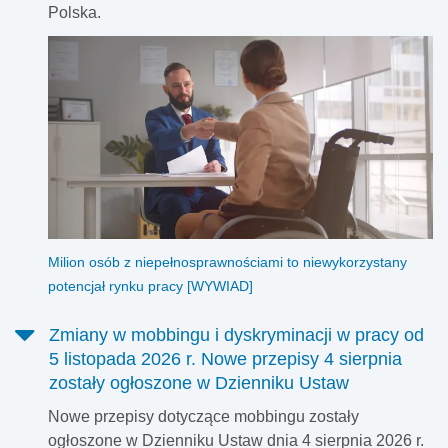
Polska.
Milion osób z niepełnosprawnościami to niewykorzystany
potencjał rynku pracy [WYWIAD]
Zmiany w mobbingu i dyskryminacji w pracy od
5 listopada 2026 r. Nowe przepisy 4 sierpnia
zostały ogłoszone w Dzienniku Ustaw
Nowe przepisy dotyczące mobbingu zostały
ogłoszone w Dzienniku Ustaw dnia 4 sierpnia 2026 r.