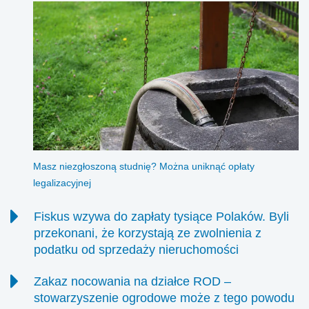
Masz niezgłoszoną studnię? Można uniknąć opłaty
legalizacyjnej
Fiskus wzywa do zapłaty tysiące Polaków. Byli
przekonani, że korzystają ze zwolnienia z
podatku od sprzedaży nieruchomości
Chaos legislacyjny, niejasne przepisy oraz trwający od lat
Zakaz nocowania na działce ROD –
kryzys konstytucyjny doprowadziły do sytuacji, w której od
stowarzyszenie ogrodowe może z tego powodu
osób sprzedających nieruchomości żąda się dziś