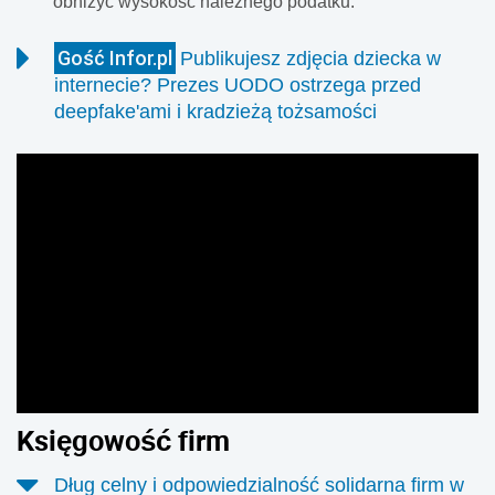
obniżyć wysokość należnego podatku.
Gość Infor.pl
Publikujesz zdjęcia dziecka w
internecie? Prezes UODO ostrzega przed
deepfake'ami i kradzieżą tożsamości
Pierwszy medal, świadectwo z czerwonym paskiem,
zwycięstwo w zawodach czy udany występ na szkolnej
akademii. Duma rodziców jest zrozumiała. Coraz częściej
jednak radość z sukcesów dzieci kończy się publikacją
zdjęć w mediach społecznościowych. Problem w tym, że
raz opublikowany wizerunek zostaje w internecie na
zawsze, a jego dalszego wykorzystania nikt nie jest w
stanie kontrolować.
Księgowość firm
Dług celny i odpowiedzialność solidarna firm w