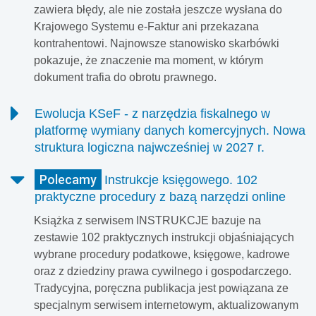
zawiera błędy, ale nie została jeszcze wysłana do
Krajowego Systemu e-Faktur ani przekazana
kontrahentowi. Najnowsze stanowisko skarbówki
pokazuje, że znaczenie ma moment, w którym
dokument trafia do obrotu prawnego.
Ewolucja KSeF - z narzędzia fiskalnego w
platformę wymiany danych komercyjnych. Nowa
struktura logiczna najwcześniej w 2027 r.
Polscy podatnicy mają za sobą pierwsze miesiące
Polecamy
Instrukcje księgowego. 102
pełnego, obligatoryjnego fakturowania w Krajowym
praktyczne procedury z bazą narzędzi online
Systemie e-Faktur (KSeF). Ponad 2 miliony podatników
przesłało już do rządowej bazy 340 milionów dokumentów.
Książka z serwisem INSTRUKCJE bazuje na
Analizy z systemu SmartKSeF ujawniają jednak, że
zestawie 102 praktycznych instrukcji objaśniających
wystawcy mają problem z wystawieniem dokumentów,
wybrane procedury podatkowe, księgowe, kadrowe
szczególnie faktur korygujących, których prawie 20 proc.
oraz z dziedziny prawa cywilnego i gospodarczego.
zawiera błędy strukturalne lub logiczne.
Tradycyjna, poręczna publikacja jest powiązana ze
specjalnym serwisem internetowym, aktualizowanym