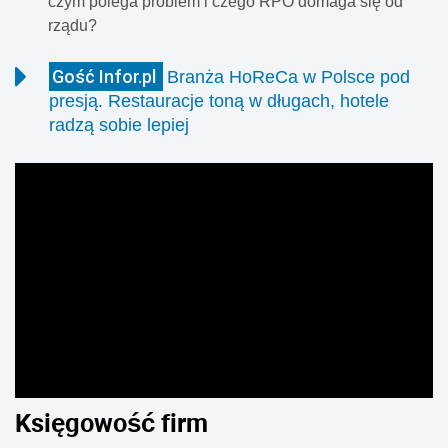
czym polega problem i czego RPO domaga się od
rządu?
Gość Infor.pl
Branża HoReCa w Polsce pod
presją. Restauracje toną w długach, hotele
radzą sobie lepiej
Wakacje to dla branży HoReCa czas największego ruchu.
Hotele, restauracje i firmy cateringowe obsługują miliony
klientów, jednak za wysokimi cenamikryje się
rzeczywistość finansowa firm. Jak pokazują dane BIG
InfoMonitor, kondycja poszczególnych segmentów rynku
wyraźnie się różni. Hotele stopniowo poprawiają swoją
sytuację, gastronomia wciąż zmaga się z narastającymi
problemami finansowymi.
Księgowość firm