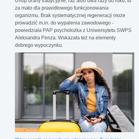
Urlop brany tradycyjnie, raz albo dwa razy do roku, to
korzystają ze zwolnienia z PIT, a więc nie muszą płacić
za mało dla prawidłowego funkcjonowania
podatku od sprzedaży mieszkania lub domu. W praktyce
organizmu. Brak systematycznej regeneracji może
wpadli oni w tzw. „pułapkę” fiskusa.
prowadzić m.in. do wypalenia zawodowego -
powiedziała PAP psycholożka z Uniwersytetu SWPS
Aleksandra Penza. Wskazała też na elementy
dobrego wypoczynku.