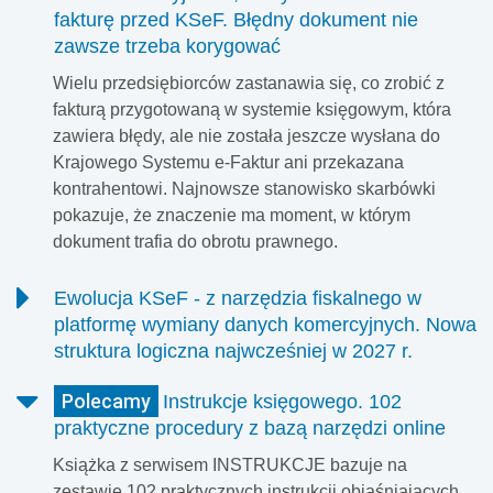
fakturę przed KSeF. Błędny dokument nie
zawsze trzeba korygować
Wielu przedsiębiorców zastanawia się, co zrobić z
fakturą przygotowaną w systemie księgowym, która
zawiera błędy, ale nie została jeszcze wysłana do
Krajowego Systemu e-Faktur ani przekazana
kontrahentowi. Najnowsze stanowisko skarbówki
pokazuje, że znaczenie ma moment, w którym
dokument trafia do obrotu prawnego.
Ewolucja KSeF - z narzędzia fiskalnego w
platformę wymiany danych komercyjnych. Nowa
struktura logiczna najwcześniej w 2027 r.
Polscy podatnicy mają za sobą pierwsze miesiące
Polecamy
Instrukcje księgowego. 102
pełnego, obligatoryjnego fakturowania w Krajowym
praktyczne procedury z bazą narzędzi online
Systemie e-Faktur (KSeF). Ponad 2 miliony podatników
przesłało już do rządowej bazy 340 milionów dokumentów.
Książka z serwisem INSTRUKCJE bazuje na
Analizy z systemu SmartKSeF ujawniają jednak, że
zestawie 102 praktycznych instrukcji objaśniających