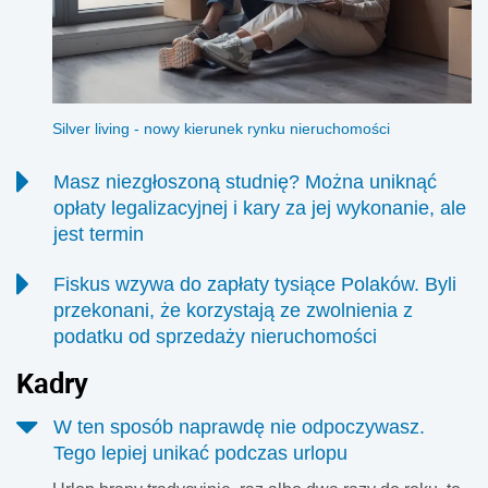
Silver living - nowy kierunek rynku nieruchomości
Masz niezgłoszoną studnię? Można uniknąć
opłaty legalizacyjnej i kary za jej wykonanie, ale
jest termin
Od 18 sierpnia 2026 r. rusza czasowe okno, w którym
Fiskus wzywa do zapłaty tysiące Polaków. Byli
właściciele niektórych studni i innych urządzeń do poboru
przekonani, że korzystają ze zwolnienia z
wód podziemnych będą mogli uregulować ich status bez
podatku od sprzedaży nieruchomości
opłaty legalizacyjnej i bez kary. Warunkiem jest złożenie
Chaos legislacyjny, niejasne przepisy oraz trwający od lat
kompletnego wniosku do 31 grudnia 2027 r. Nowe
Kadr
y
kryzys konstytucyjny doprowadziły do sytuacji, w której od
przepisy nie obejmą jednak każdej przydomowej studni,
osób sprzedających nieruchomości żąda się dziś
lecz tylko te urządzenia, które powinny były wcześniej
W ten sposób naprawdę nie odpoczywasz.
dziesiątek, a nawet setek tysięcy złotych podatku. Chodzi o
uzyskać pozwolenie wodnoprawne albo zostać zgłoszone.
Tego lepiej unikać podczas urlopu
podatników, którzy byli przekonani, że zgodnie z prawem