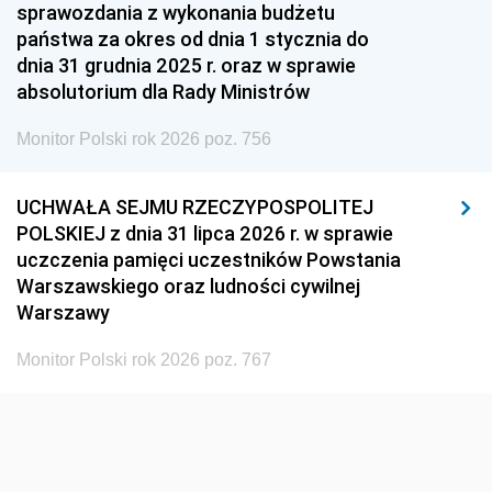
1951
1950
1949
sprawozdania z wykonania budżetu
państwa za okres od dnia 1 stycznia do
1948
1947
1946
dnia 31 grudnia 2025 r. oraz w sprawie
1939
1938
1937
absolutorium dla Rady Ministrów
1936
1930
Monitor Polski rok 2026 poz. 756
UCHWAŁA SEJMU RZECZYPOSPOLITEJ
POLSKIEJ z dnia 31 lipca 2026 r. w sprawie
uczczenia pamięci uczestników Powstania
Warszawskiego oraz ludności cywilnej
Warszawy
Monitor Polski rok 2026 poz. 767