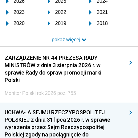
2026
2025
2024
2023
2022
2021
2020
2019
2018
2017
2016
2015
pokaż więcej
2014
2013
2012
2011
2010
2009
ZARZĄDZENIE NR 44 PREZESA RADY
MINISTRÓW z dnia 3 sierpnia 2026 r. w
2008
2007
2006
sprawie Rady do spraw promocji marki
2005
2004
2003
Polski
2002
2001
2000
Monitor Polski rok 2026 poz. 755
1999
1998
1997
UCHWAŁA SEJMU RZECZYPOSPOLITEJ
1996
1995
1994
POLSKIEJ z dnia 31 lipca 2026 r. w sprawie
1993
1992
1991
wyrażenia przez Sejm Rzeczypospolitej
Polskiej zgody na pociągnięcie do
1990
1989
1988