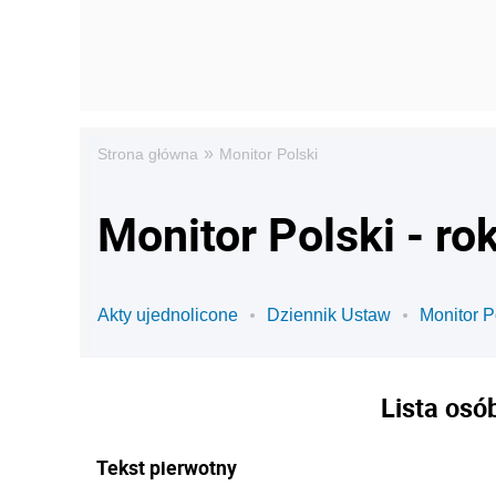
»
Strona główna
Monitor Polski
Monitor Polski - ro
Akty ujednolicone
Dziennik Ustaw
Monitor P
Lista osó
Tekst pierwotny