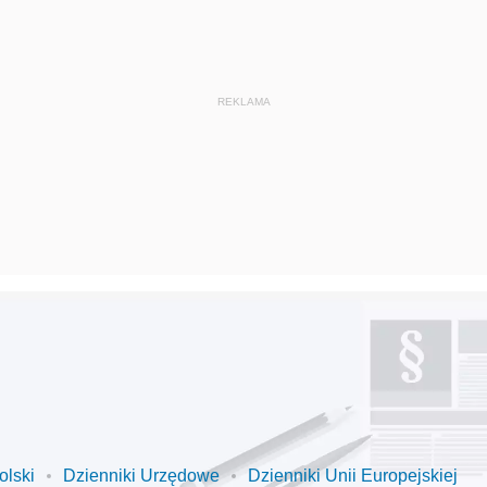
olski
Dzienniki Urzędowe
Dzienniki Unii Europejskiej