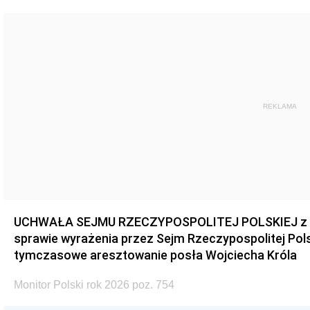
REKLAMA
UCHWAŁA SEJMU RZECZYPOSPOLITEJ POLSKIEJ z dnia
sprawie wyrażenia przez Sejm Rzeczypospolitej Pols
tymczasowe aresztowanie posła Wojciecha Króla
Monitor Polski rok 2026 poz. 754