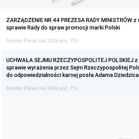
ZARZĄDZENIE NR 44 PREZESA RADY MINISTRÓW z dnia
sprawie Rady do spraw promocji marki Polski
Monitor Polski rok 2026 poz. 755
UCHWAŁA SEJMU RZECZYPOSPOLITEJ POLSKIEJ z dnia
sprawie wyrażenia przez Sejm Rzeczypospolitej Pols
do odpowiedzialności karnej posła Adama Dziedzica
Monitor Polski rok 2026 poz. 751