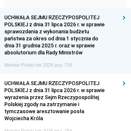
1951
1950
1949
1948
1947
1946
UCHWAŁA SEJMU RZECZYPOSPOLITEJ
1939
1938
1937
POLSKIEJ z dnia 31 lipca 2026 r. w sprawie
sprawozdania z wykonania budżetu
1936
1930
państwa za okres od dnia 1 stycznia do
dnia 31 grudnia 2025 r. oraz w sprawie
absolutorium dla Rady Ministrów
Monitor Polski rok 2026 poz. 756
UCHWAŁA SEJMU RZECZYPOSPOLITEJ
POLSKIEJ z dnia 31 lipca 2026 r. w sprawie
wyrażenia przez Sejm Rzeczypospolitej
Polskiej zgody na zatrzymanie i
tymczasowe aresztowanie posła
Wojciecha Króla
Monitor Polski rok 2026 poz. 754