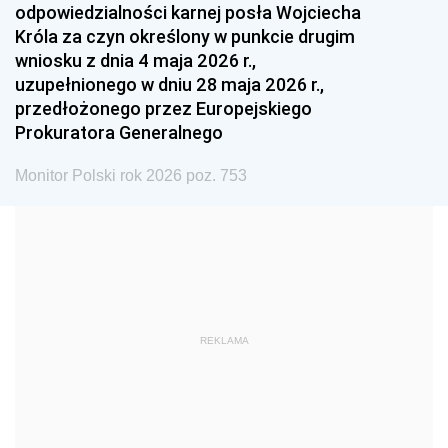
odpowiedzialności karnej posła Wojciecha
1987
1986
1985
Króla za czyn określony w punkcie drugim
wniosku z dnia 4 maja 2026 r.,
1984
1983
1982
uzupełnionego w dniu 28 maja 2026 r.,
1981
1980
1979
przedłożonego przez Europejskiego
Prokuratora Generalnego
1978
1977
1976
1975
1974
1973
Monitor Polski rok 2026 poz. 753
1972
1971
1970
1969
1968
1967
1966
1965
1964
1963
1962
1961
REKLAMA
1960
1959
1958
1957
1956
1955
1954
1953
1952