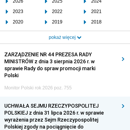
2026
2025
2024
2023
2022
2021
2020
2019
2018
2017
2016
2015
pokaż więcej
2014
2013
2012
2011
2010
2009
ZARZĄDZENIE NR 44 PREZESA RADY
MINISTRÓW z dnia 3 sierpnia 2026 r. w
2008
2007
2006
sprawie Rady do spraw promocji marki
2005
2004
2003
Polski
2002
2001
2000
Monitor Polski rok 2026 poz. 755
1999
1998
1997
UCHWAŁA SEJMU RZECZYPOSPOLITEJ
1996
1995
1994
POLSKIEJ z dnia 31 lipca 2026 r. w sprawie
1993
1992
1991
wyrażenia przez Sejm Rzeczypospolitej
Polskiej zgody na pociągnięcie do
1990
1989
1988