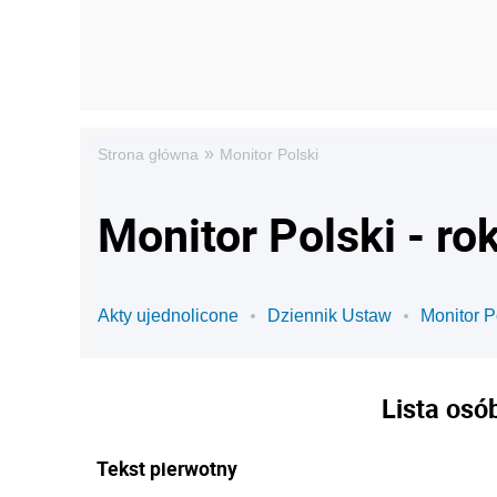
»
Strona główna
Monitor Polski
Monitor Polski - ro
Akty ujednolicone
Dziennik Ustaw
Monitor P
Lista osó
Tekst pierwotny