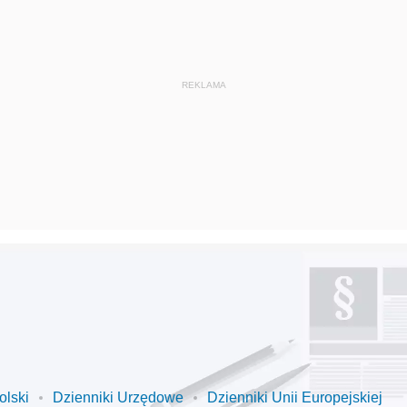
olski
Dzienniki Urzędowe
Dzienniki Unii Europejskiej