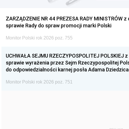
ZARZĄDZENIE NR 44 PREZESA RADY MINISTRÓW z dnia
sprawie Rady do spraw promocji marki Polski
Monitor Polski rok 2026 poz. 755
UCHWAŁA SEJMU RZECZYPOSPOLITEJ POLSKIEJ z dnia
sprawie wyrażenia przez Sejm Rzeczypospolitej Pols
do odpowiedzialności karnej posła Adama Dziedzica
Monitor Polski rok 2026 poz. 751