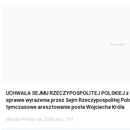
REKLAMA
UCHWAŁA SEJMU RZECZYPOSPOLITEJ POLSKIEJ z dnia
sprawie wyrażenia przez Sejm Rzeczypospolitej Pols
tymczasowe aresztowanie posła Wojciecha Króla
Monitor Polski rok 2026 poz. 754