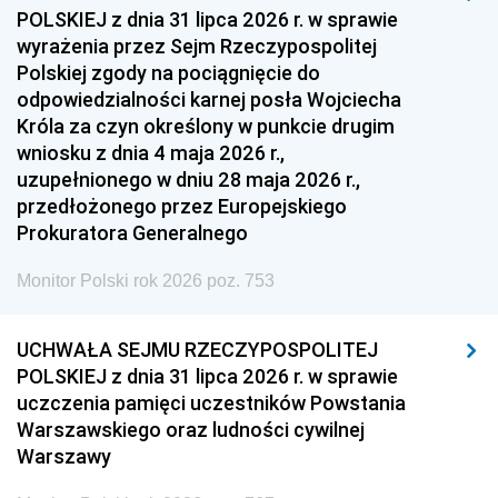
1954
1953
1952
POLSKIEJ z dnia 31 lipca 2026 r. w sprawie
1951
1950
1949
wyrażenia przez Sejm Rzeczypospolitej
Polskiej zgody na pociągnięcie do
1948
1947
1946
odpowiedzialności karnej posła Wojciecha
1939
1938
1937
Króla za czyn określony w punkcie drugim
wniosku z dnia 4 maja 2026 r.,
1936
1930
uzupełnionego w dniu 28 maja 2026 r.,
przedłożonego przez Europejskiego
Prokuratora Generalnego
Monitor Polski rok 2026 poz. 753
UCHWAŁA SEJMU RZECZYPOSPOLITEJ
POLSKIEJ z dnia 31 lipca 2026 r. w sprawie
uczczenia pamięci uczestników Powstania
Warszawskiego oraz ludności cywilnej
Warszawy