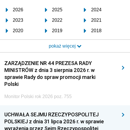
2026
2025
2024
2023
2022
2021
2020
2019
2018
2017
2016
2015
pokaż więcej
2014
2013
2012
2011
2010
2009
ZARZĄDZENIE NR 44 PREZESA RADY
MINISTRÓW z dnia 3 sierpnia 2026 r. w
2008
2007
2006
sprawie Rady do spraw promocji marki
2005
2004
2003
Polski
2002
2001
2000
Monitor Polski rok 2026 poz. 755
1999
1998
1997
UCHWAŁA SEJMU RZECZYPOSPOLITEJ
1996
1995
1994
POLSKIEJ z dnia 31 lipca 2026 r. w sprawie
1993
1992
1991
wyrażenia przez Sejm Rzeczypospolitej