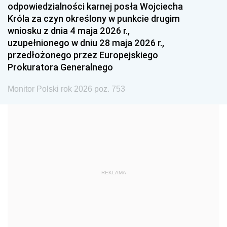
odpowiedzialności karnej posła Wojciecha
1987
1986
1985
Króla za czyn określony w punkcie drugim
wniosku z dnia 4 maja 2026 r.,
1984
1983
1982
uzupełnionego w dniu 28 maja 2026 r.,
1981
1980
1979
przedłożonego przez Europejskiego
Prokuratora Generalnego
1978
1977
1976
1975
1974
1973
Monitor Polski rok 2026 poz. 753
1972
1971
1970
1969
1968
1967
1966
1965
1964
1963
1962
1961
REKLAMA
1960
1959
1958
1957
1956
1955
1954
1953
1952