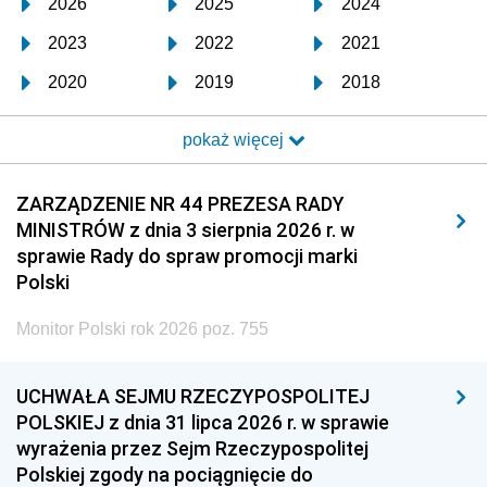
2026
2025
2024
2023
2022
2021
2020
2019
2018
2017
2016
2015
pokaż więcej
2014
2013
2012
2011
2010
2009
ZARZĄDZENIE NR 44 PREZESA RADY
MINISTRÓW z dnia 3 sierpnia 2026 r. w
2008
2007
2006
sprawie Rady do spraw promocji marki
2005
2004
2003
Polski
2002
2001
2000
Monitor Polski rok 2026 poz. 755
1999
1998
1997
UCHWAŁA SEJMU RZECZYPOSPOLITEJ
1996
1995
1994
POLSKIEJ z dnia 31 lipca 2026 r. w sprawie
1993
1992
1991
wyrażenia przez Sejm Rzeczypospolitej
Polskiej zgody na pociągnięcie do
1990
1989
1988