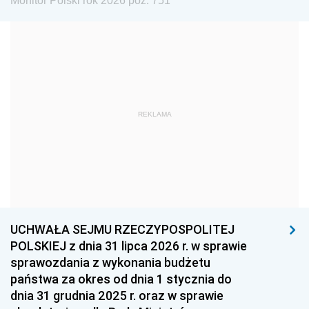
Monitor Polski rok 2026 poz. 751
1981
1980
1979
1978
1977
1976
1975
1974
1973
1972
1971
1970
1969
1968
1967
REKLAMA
1966
1965
1964
1963
1962
1961
1960
1959
1958
1957
1956
1955
UCHWAŁA SEJMU RZECZYPOSPOLITEJ
1954
1953
1952
POLSKIEJ z dnia 31 lipca 2026 r. w sprawie
1951
1950
1949
sprawozdania z wykonania budżetu
państwa za okres od dnia 1 stycznia do
1948
1947
1946
dnia 31 grudnia 2025 r. oraz w sprawie