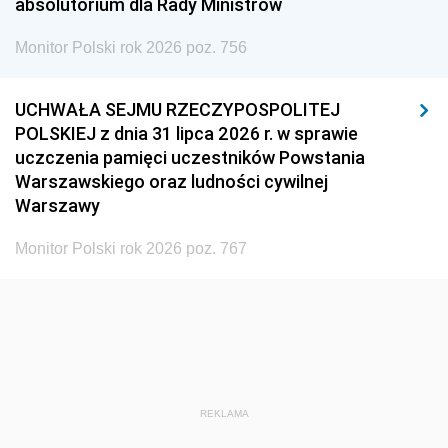
1939
1938
1937
absolutorium dla Rady Ministrów
1936
1930
Monitor Polski rok 2026 poz. 756
UCHWAŁA SEJMU RZECZYPOSPOLITEJ
POLSKIEJ z dnia 31 lipca 2026 r. w sprawie
uczczenia pamięci uczestników Powstania
Warszawskiego oraz ludności cywilnej
Warszawy
Monitor Polski rok 2026 poz. 767
REKLAMA