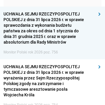
1951
1950
1949
1948
1947
1946
UCHWAŁA SEJMU RZECZYPOSPOLITEJ
1939
1938
1937
POLSKIEJ z dnia 31 lipca 2026 r. w sprawie
sprawozdania z wykonania budżetu
1936
1930
państwa za okres od dnia 1 stycznia do
dnia 31 grudnia 2025 r. oraz w sprawie
absolutorium dla Rady Ministrów
Monitor Polski rok 2026 poz. 756
UCHWAŁA SEJMU RZECZYPOSPOLITEJ
POLSKIEJ z dnia 31 lipca 2026 r. w sprawie
wyrażenia przez Sejm Rzeczypospolitej
Polskiej zgody na zatrzymanie i
tymczasowe aresztowanie posła
Wojciecha Króla
Monitor Polski rok 2026 poz. 754