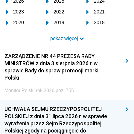
2026
2025
2024
2023
2022
2021
2020
2019
2018
2017
2016
2015
pokaż więcej
2014
2013
2012
2011
2010
2009
ZARZĄDZENIE NR 44 PREZESA RADY
MINISTRÓW z dnia 3 sierpnia 2026 r. w
2008
2007
2006
sprawie Rady do spraw promocji marki
2005
2004
2003
Polski
2002
2001
2000
Monitor Polski rok 2026 poz. 755
1999
1998
1997
UCHWAŁA SEJMU RZECZYPOSPOLITEJ
1996
1995
1994
POLSKIEJ z dnia 31 lipca 2026 r. w sprawie
1993
1992
1991
wyrażenia przez Sejm Rzeczypospolitej
Polskiej zgody na pociągnięcie do
1990
1989
1988