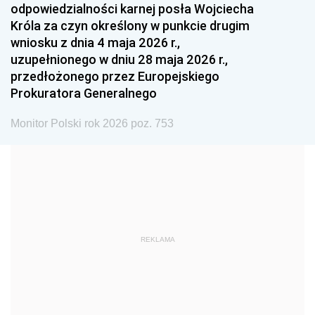
odpowiedzialności karnej posła Wojciecha
1987
1986
1985
Króla za czyn określony w punkcie drugim
wniosku z dnia 4 maja 2026 r.,
1984
1983
1982
uzupełnionego w dniu 28 maja 2026 r.,
1981
1980
1979
przedłożonego przez Europejskiego
Prokuratora Generalnego
1978
1977
1976
1975
1974
1973
Monitor Polski rok 2026 poz. 753
1972
1971
1970
1969
1968
1967
1966
1965
1964
1963
1962
1961
REKLAMA
1960
1959
1958
1957
1956
1955
1954
1953
1952