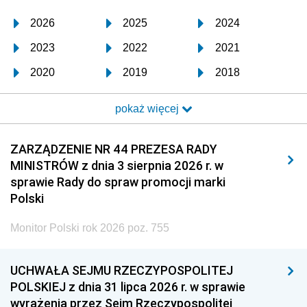
2026
2025
2024
2023
2022
2021
2020
2019
2018
2017
2016
2015
pokaż więcej
2014
2013
2012
2011
2010
2009
ZARZĄDZENIE NR 44 PREZESA RADY
MINISTRÓW z dnia 3 sierpnia 2026 r. w
2008
2007
2006
sprawie Rady do spraw promocji marki
2005
2004
2003
Polski
2002
2001
2000
Monitor Polski rok 2026 poz. 755
1999
1998
1997
UCHWAŁA SEJMU RZECZYPOSPOLITEJ
1996
1995
1994
POLSKIEJ z dnia 31 lipca 2026 r. w sprawie
1993
1992
1991
wyrażenia przez Sejm Rzeczypospolitej