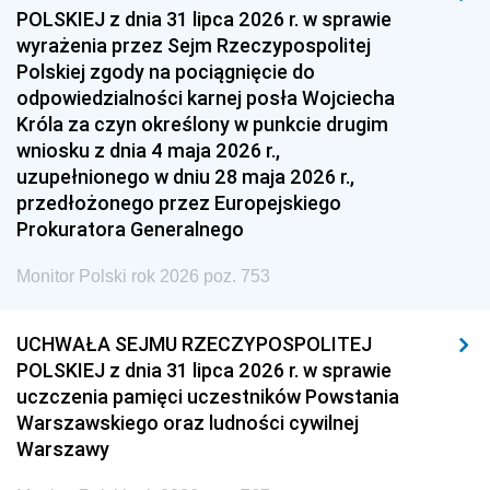
1954
1953
1952
POLSKIEJ z dnia 31 lipca 2026 r. w sprawie
1951
1950
1949
wyrażenia przez Sejm Rzeczypospolitej
Polskiej zgody na pociągnięcie do
1948
1947
1946
odpowiedzialności karnej posła Wojciecha
1939
1938
1937
Króla za czyn określony w punkcie drugim
wniosku z dnia 4 maja 2026 r.,
1936
1930
uzupełnionego w dniu 28 maja 2026 r.,
przedłożonego przez Europejskiego
Prokuratora Generalnego
Monitor Polski rok 2026 poz. 753
UCHWAŁA SEJMU RZECZYPOSPOLITEJ
POLSKIEJ z dnia 31 lipca 2026 r. w sprawie
uczczenia pamięci uczestników Powstania
Warszawskiego oraz ludności cywilnej
Warszawy