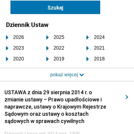
Dziennik Ustaw
2026
2025
2024
2023
2022
2021
2020
2019
2018
2017
2016
2015
pokaż więcej
2014
2013
2012
2011
2010
2009
USTAWA z dnia 29 sierpnia 2014 r. o
zmianie ustawy – Prawo upadłościowe i
2008
2007
2006
naprawcze, ustawy o Krajowym Rejestrze
2005
2004
2003
Sądowym oraz ustawy o kosztach
sądowych w sprawach cywilnych
2002
2001
2000
Dziennik Ustaw rok 2014 poz. 1306