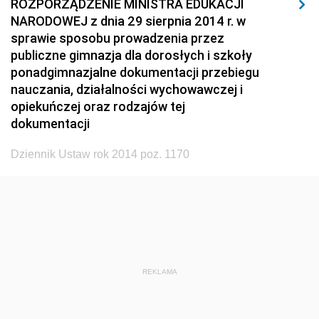
ROZPORZĄDZENIE MINISTRA EDUKACJI
1920
1919
1918
NARODOWEJ z dnia 29 sierpnia 2014 r. w
sprawie sposobu prowadzenia przez
publiczne gimnazja dla dorosłych i szkoły
ponadgimnazjalne dokumentacji przebiegu
nauczania, działalności wychowawczej i
opiekuńczej oraz rodzajów tej
dokumentacji
Dziennik Ustaw rok 2014 poz. 1170
REKLAMA