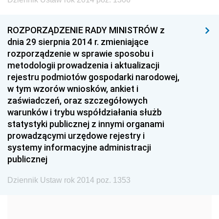
1999
1998
1997
1996
1995
1994
ROZPORZĄDZENIE RADY MINISTRÓW z
1993
1992
1991
dnia 29 sierpnia 2014 r. zmieniające
rozporządzenie w sprawie sposobu i
1990
1989
1988
metodologii prowadzenia i aktualizacji
1987
1986
1985
rejestru podmiotów gospodarki narodowej,
w tym wzorów wniosków, ankiet i
1984
1983
1982
zaświadczeń, oraz szczegółowych
1981
1980
1979
warunków i trybu współdziałania służb
statystyki publicznej z innymi organami
1978
1977
1976
prowadzącymi urzędowe rejestry i
1975
1974
1973
systemy informacyjne administracji
publicznej
1972
1971
1970
1969
1968
1967
Dziennik Ustaw rok 2014 poz. 1353
1966
1965
1964
1963
1962
1961