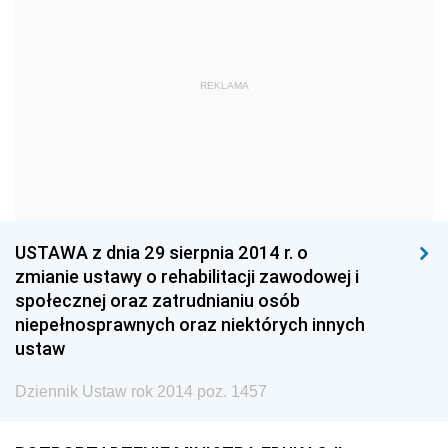
1960
1959
1958
1957
1956
1955
REKLAMA
1954
1953
1952
1951
1950
1949
1948
1947
1946
1945
1944
1939
1938
1937
1936
USTAWA z dnia 29 sierpnia 2014 r. o
1935
1934
1933
zmianie ustawy o rehabilitacji zawodowej i
społecznej oraz zatrudnianiu osób
1932
1931
1930
niepełnosprawnych oraz niektórych innych
1929
1928
1927
ustaw
1926
1925
1924
Dziennik Ustaw rok 2014 poz. 1457
1923
1922
1921