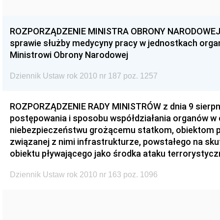
ROZPORZĄDZENIE MINISTRA OBRONY NARODOWEJ z dn
sprawie służby medycyny pracy w jednostkach orga
Ministrowi Obrony Narodowej
Dziennik Ustaw rok 2010 nr 187 poz. 1257
ROZPORZĄDZENIE RADY MINISTRÓW z dnia 9 sierpnia 
postępowania i sposobu współdziałania organów w 
niebezpieczeństwu grożącemu statkom, obiektom 
związanej z nimi infrastrukturze, powstałego na sku
obiektu pływającego jako środka ataku terrorystyc
Dziennik Ustaw rok 2010 nr 163 poz. 1096