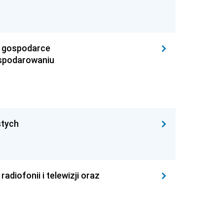
o gospodarce
ospodarowaniu
stych
adiofonii i telewizji oraz