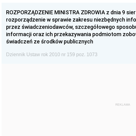
ROZPORZĄDZENIE MINISTRA ZDROWIA z dnia 9 sierpn
rozporządzenie w sprawie zakresu niezbędnych in
przez świadczeniodawców, szczegółowego sposobu
informacji oraz ich przekazywania podmiotom zob
świadczeń ze środków publicznych
Dziennik Ustaw rok 2010 nr 159 poz. 1073
REKLAMA