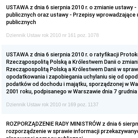
USTAWA z dnia 6 sierpnia 2010 r. o zmianie ustawy
publicznych oraz ustawy - Przepisy wprowadzające 
publicznych
Dziennik Ustaw rok 2010 nr 161 poz. 1078
USTAWA z dnia 6 sierpnia 2010 r. o ratyfikacji Proto
Rzecząpospolitą Polską a Królestwem Danii o zmian
Rzecząpospolitą Polską a Królestwem Danii w spraw
opodatkowania i zapobiegania uchylaniu się od opo
podatków od dochodu i majątku, sporządzonej w War
2001 roku, podpisanego w Warszawie dnia 7 grudnia
Dziennik Ustaw rok 2010 nr 169 poz. 1137
ROZPORZĄDZENIE RADY MINISTRÓW z dnia 6 sierpnia
rozporządzenie w sprawie informacji przekazywanych