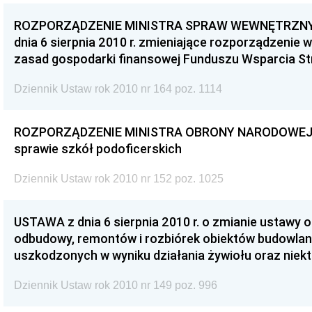
ROZPORZĄDZENIE MINISTRA SPRAW WEWNĘTRZNYC
dnia 6 sierpnia 2010 r. zmieniające rozporządzenie
zasad gospodarki finansowej Funduszu Wsparcia St
Dziennik Ustaw rok 2010 nr 164 poz. 1114
ROZPORZĄDZENIE MINISTRA OBRONY NARODOWEJ z dn
sprawie szkół podoficerskich
Dziennik Ustaw rok 2010 nr 152 poz. 1025
USTAWA z dnia 6 sierpnia 2010 r. o zmianie ustawy
odbudowy, remontów i rozbiórek obiektów budowlan
uszkodzonych w wyniku działania żywiołu oraz niek
Dziennik Ustaw rok 2010 nr 149 poz. 996