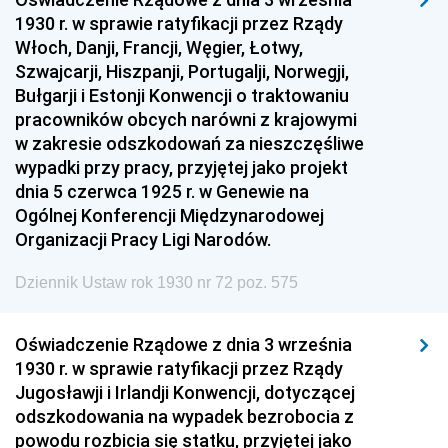
1930 r. w sprawie ratyfikacji przez Rządy
Włoch, Danji, Francji, Węgier, Łotwy,
Szwajcarji, Hiszpanji, Portugalji, Norwegji,
Bułgarji i Estonji Konwencji o traktowaniu
pracowników obcych narówni z krajowymi
w zakresie odszkodowań za nieszczęśliwe
wypadki przy pracy, przyjętej jako projekt
dnia 5 czerwca 1925 r. w Genewie na
Ogólnej Konferencji Międzynarodowej
Organizacji Pracy Ligi Narodów.
Dziennik Ustaw rok 1930 nr 72 poz. 575
Oświadczenie Rządowe z dnia 3 września
1930 r. w sprawie ratyfikacji przez Rządy
Jugosławji i Irlandji Konwencji, dotyczącej
odszkodowania na wypadek bezrobocia z
powodu rozbicia się statku, przyjętej jako