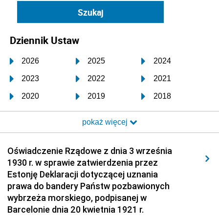
Dziennik Ustaw
2026
2025
2024
2023
2022
2021
2020
2019
2018
2017
2016
2015
pokaż więcej
2014
2013
2012
2011
2010
2009
Oświadczenie Rządowe z dnia 3 września
1930 r. w sprawie zatwierdzenia przez
2008
2007
2006
Estonję Deklaracji dotyczącej uznania
2005
2004
2003
prawa do bandery Państw pozbawionych
wybrzeża morskiego, podpisanej w
2002
2001
2000
Barcelonie dnia 20 kwietnia 1921 r.