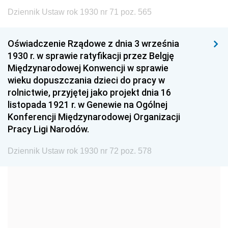
1999
1998
1997
Dziennik Ustaw rok 1930 nr 71 poz. 565
1996
1995
1994
1993
1992
1991
Oświadczenie Rządowe z dnia 3 września
1930 r. w sprawie ratyfikacji przez Belgję
1990
1989
1988
Międzynarodowej Konwencji w sprawie
1987
1986
1985
wieku dopuszczania dzieci do pracy w
rolnictwie, przyjętej jako projekt dnia 16
1984
1983
1982
listopada 1921 r. w Genewie na Ogólnej
1981
1980
1979
Konferencji Międzynarodowej Organizacji
Pracy Ligi Narodów.
1978
1977
1976
1975
1974
1973
Dziennik Ustaw rok 1930 nr 72 poz. 578
1972
1971
1970
1969
1968
1967
1966
1965
1964
1963
1962
1961