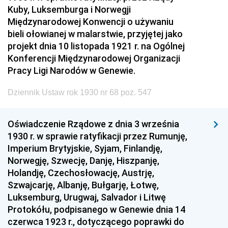
Kuby, Luksemburga i Norwegji
Międzynarodowej Konwencji o używaniu
bieli ołowianej w malarstwie, przyjętej jako
projekt dnia 10 listopada 1921 r. na Ogólnej
Konferencji Międzynarodowej Organizacji
Pracy Ligi Narodów w Genewie.
Dziennik Ustaw rok 1930 nr 68 poz. 547
Oświadczenie Rządowe z dnia 3 września
1930 r. w sprawie ratyfikacji przez Rumunję,
Imperium Brytyjskie, Syjam, Finlandję,
Norwegję, Szwecję, Danję, Hiszpanję,
Holandję, Czechosłowację, Austrję,
Szwajcarję, Albanję, Bułgarję, Łotwę,
Luksemburg, Urugwaj, Salvador i Litwę
Protokółu, podpisanego w Genewie dnia 14
czerwca 1923 r., dotyczącego poprawki do