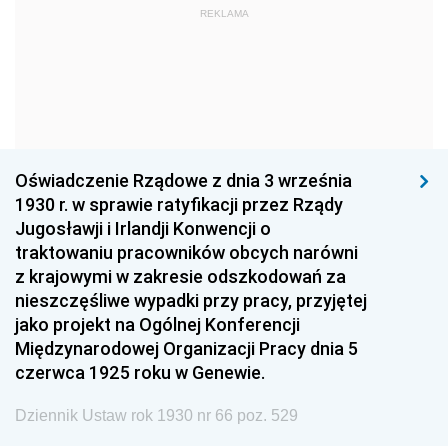
REKLAMA
1960
1959
1958
1957
1956
1955
1954
1953
1952
1951
1950
1949
1948
1947
1946
Oświadczenie Rządowe z dnia 3 września
1945
1944
1939
1930 r. w sprawie ratyfikacji przez Rządy
Jugosławji i Irlandji Konwencji o
1938
1937
1936
traktowaniu pracowników obcych narówni
1935
1934
1933
z krajowymi w zakresie odszkodowań za
nieszczęśliwe wypadki przy pracy, przyjętej
1932
1931
1930
jako projekt na Ogólnej Konferencji
1929
1928
1927
Międzynarodowej Organizacji Pracy dnia 5
czerwca 1925 roku w Genewie.
1926
1925
1924
Dziennik Ustaw rok 1930 nr 66 poz. 529
1923
1922
1921