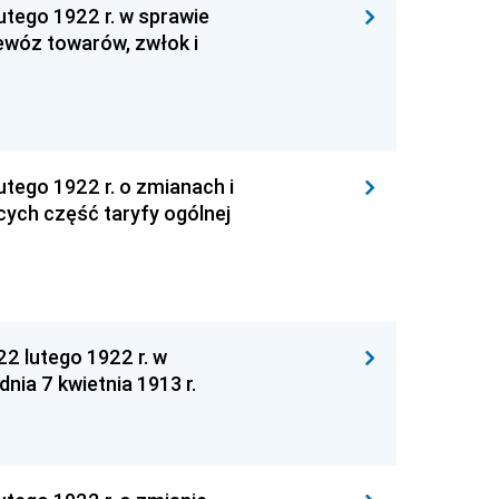
utego 1922 r. w sprawie
rzewóz towarów, zwłok i
utego 1922 r. o zmianach i
ych część taryfy ogólnej
22 lutego 1922 r. w
nia 7 kwietnia 1913 r.