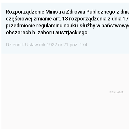
Rozporządzenie Ministra Zdrowia Publicznego z dnia
częściowej zmianie art. 18 rozporządzenia z dnia 17 
przedmiocie regulaminu nauki i służby w państwow
obszarach b. zaboru austrjackiego.
Dziennik Ustaw rok 1922 nr 21 poz. 174
REKLAMA