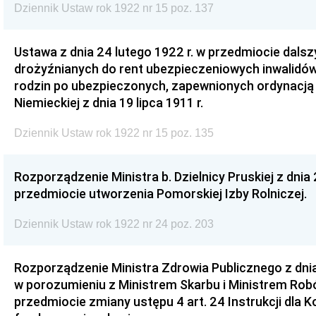
Dziennik Ustaw rok 1922 nr 15 poz. 137
Ustawa z dnia 24 lutego 1922 r. w przedmiocie dals
drożyźnianych do rent ubezpieczeniowych inwalidów,
rodzin po ubezpieczonych, zapewnionych ordynacj
Niemieckiej z dnia 19 lipca 1911 r.
Dziennik Ustaw rok 1922 nr 15 poz. 135
Rozporządzenie Ministra b. Dzielnicy Pruskiej z dnia 
przedmiocie utworzenia Pomorskiej Izby Rolniczej.
Dziennik Ustaw rok 1922 nr 24 poz. 203
Rozporządzenie Ministra Zdrowia Publicznego z dnia
w porozumieniu z Ministrem Skarbu i Ministrem Rob
przedmiocie zmiany ustępu 4 art. 24 Instrukcji dla