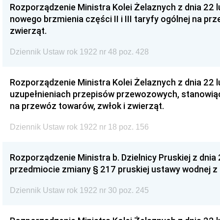
Rozporządzenie Ministra Kolei Żelaznych z dnia 22 l
nowego brzmienia części II i III taryfy ogólnej na p
zwierząt.
Dziennik Ustaw rok 1922 nr 48 poz. 428
Rozporządzenie Ministra Kolei Żelaznych z dnia 22 l
uzupełnieniach przepisów przewozowych, stanowiąc
na przewóz towarów, zwłok i zwierząt.
Dziennik Ustaw rok 1922 nr 18 poz. 156
Rozporządzenie Ministra b. Dzielnicy Pruskiej z dnia 
przedmiocie zmiany § 217 pruskiej ustawy wodnej z d
Dziennik Ustaw rok 1922 nr 30 poz. 245