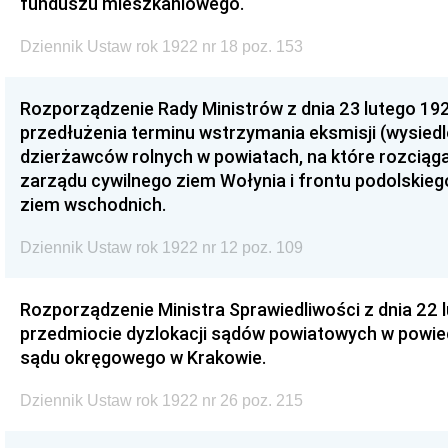
funduszu mieszkaniowego.
Dziennik Ustaw rok 1922 nr 18 poz. 153
Rozporządzenie Rady Ministrów z dnia 23 lutego 192
przedłużenia terminu wstrzymania eksmisji (wysied
dzierżawców rolnych w powiatach, na które rozciągał
zarządu cywilnego ziem Wołynia i frontu podolskiego
ziem wschodnich.
Dziennik Ustaw rok 1922 nr 12 poz. 109
Rozporządzenie Ministra Sprawiedliwości z dnia 22 l
przedmiocie dyzlokacji sądów powiatowych w powie
sądu okręgowego w Krakowie.
Dziennik Ustaw rok 1922 nr 26 poz. 215