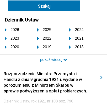
Dziennik Ustaw
2026
2025
2024
2023
2022
2021
2020
2019
2018
2017
2016
2015
pokaż więcej
2014
2013
2012
2011
2010
2009
Rozporządzenie Ministra Przemysłu i
Handlu z dnia 9 grudnia 1921 r. wydane w
2008
2007
2006
porozumieniu z Ministrem Skarbu w
2005
2004
2003
sprawie podwyższenia opłat probierczych.
2002
2001
2000
Dziennik Ustaw rok 1921 nr 108 poz. 790