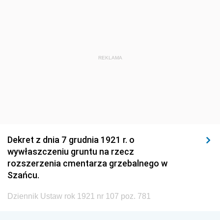
1920
1919
1918
REKLAMA
Dekret z dnia 7 grudnia 1921 r. o
wywłaszczeniu gruntu na rzecz
rozszerzenia cmentarza grzebalnego w
Szańcu.
Dziennik Ustaw rok 1921 nr 107 poz. 781