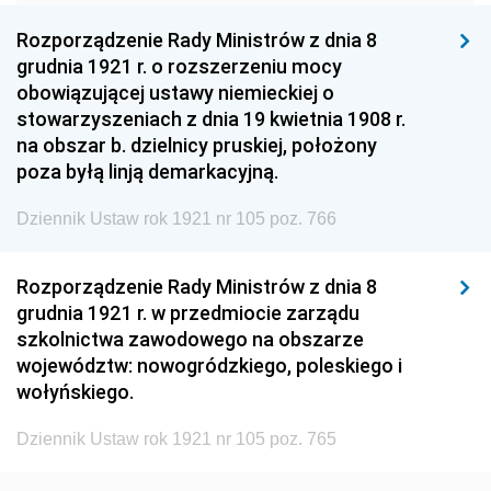
1960
1959
1958
Rozporządzenie Rady Ministrów z dnia 8
1957
1956
1955
grudnia 1921 r. o rozszerzeniu mocy
obowiązującej ustawy niemieckiej o
1954
1953
1952
stowarzyszeniach z dnia 19 kwietnia 1908 r.
1951
1950
1949
na obszar b. dzielnicy pruskiej, położony
poza byłą linją demarkacyjną.
1948
1947
1946
Dziennik Ustaw rok 1921 nr 105 poz. 766
1945
1944
1939
1938
1937
1936
Rozporządzenie Rady Ministrów z dnia 8
1935
1934
1933
grudnia 1921 r. w przedmiocie zarządu
szkolnictwa zawodowego na obszarze
1932
1931
1930
województw: nowogródzkiego, poleskiego i
1929
1928
1927
wołyńskiego.
1926
1925
1924
Dziennik Ustaw rok 1921 nr 105 poz. 765
1923
1922
1921