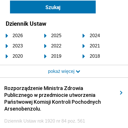
Dziennik Ustaw
2026
2025
2024
2023
2022
2021
2020
2019
2018
2017
2016
2015
pokaż więcej
2014
2013
2012
2011
2010
2009
Rozporządzenie Ministra Zdrowia
Publicznego w przedmiocie utworzenia
2008
2007
2006
Państwowej Komisji Kontroli Pochodnych
2005
2004
2003
Arsenobenzolu.
2002
2001
2000
Dziennik Ustaw rok 1920 nr 84 poz. 561