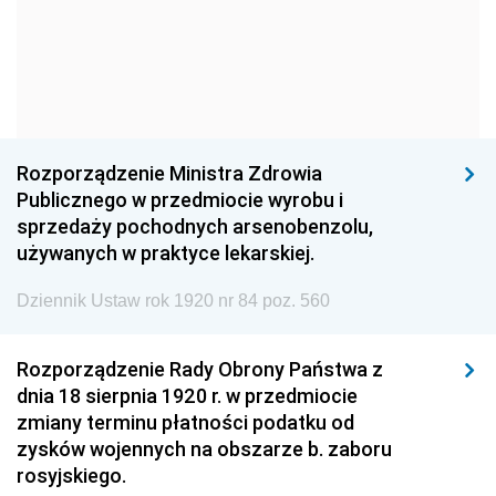
1960
1959
1958
1957
1956
1955
1954
1953
1952
1951
1950
1949
Rozporządzenie Ministra Zdrowia
1948
1947
1946
Publicznego w przedmiocie wyrobu i
1945
1944
1939
sprzedaży pochodnych arsenobenzolu,
używanych w praktyce lekarskiej.
1938
1937
1936
Dziennik Ustaw rok 1920 nr 84 poz. 560
1935
1934
1933
1932
1931
1930
Rozporządzenie Rady Obrony Państwa z
1929
1928
1927
dnia 18 sierpnia 1920 r. w przedmiocie
zmiany terminu płatności podatku od
1926
1925
1924
zysków wojennych na obszarze b. zaboru
1923
1922
1921
rosyjskiego.