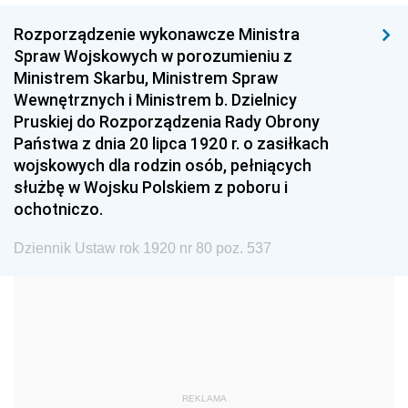
1999
1998
1997
Rozporządzenie wykonawcze Ministra
1996
1995
1994
Spraw Wojskowych w porozumieniu z
1993
1992
1991
Ministrem Skarbu, Ministrem Spraw
Wewnętrznych i Ministrem b. Dzielnicy
1990
1989
1988
Pruskiej do Rozporządzenia Rady Obrony
1987
1986
1985
Państwa z dnia 20 lipca 1920 r. o zasiłkach
wojskowych dla rodzin osób, pełniących
1984
1983
1982
służbę w Wojsku Polskiem z poboru i
1981
1980
1979
ochotniczo.
1978
1977
1976
Dziennik Ustaw rok 1920 nr 80 poz. 537
1975
1974
1973
1972
1971
1970
1969
1968
1967
1966
1965
1964
1963
1962
1961
REKLAMA