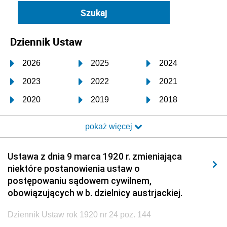
Dziennik Ustaw
2026
2025
2024
2023
2022
2021
2020
2019
2018
2017
2016
2015
pokaż więcej
2014
2013
2012
2011
2010
2009
Ustawa z dnia 9 marca 1920 r. zmieniająca
niektóre postanowienia ustaw o
2008
2007
2006
postępowaniu sądowem cywilnem,
2005
2004
2003
obowiązujących w b. dzielnicy austrjackiej.
2002
2001
2000
Dziennik Ustaw rok 1920 nr 24 poz. 144