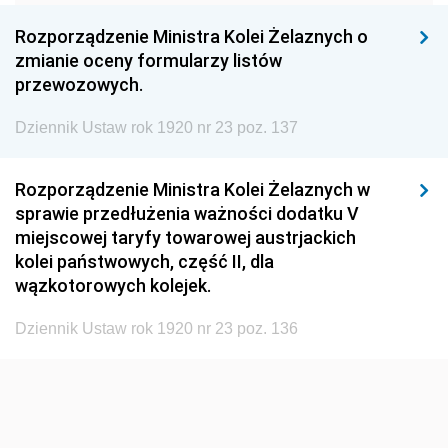
1960
1959
1958
Rozporządzenie Ministra Kolei Żelaznych o
1957
1956
1955
zmianie oceny formularzy listów
przewozowych.
1954
1953
1952
Dziennik Ustaw rok 1920 nr 23 poz. 137
1951
1950
1949
1948
1947
1946
Rozporządzenie Ministra Kolei Żelaznych w
1945
1944
1939
sprawie przedłużenia ważności dodatku V
miejscowej taryfy towarowej austrjackich
1938
1937
1936
kolei państwowych, część II, dla
1935
1934
1933
wązkotorowych kolejek.
1932
1931
1930
Dziennik Ustaw rok 1920 nr 23 poz. 136
1929
1928
1927
1926
1925
1924
1923
1922
1921