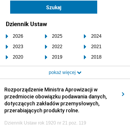
Dziennik Ustaw
2026
2025
2024
2023
2022
2021
2020
2019
2018
2017
2016
2015
pokaż więcej
2014
2013
2012
2011
2010
2009
Rozporządzenie Ministra Aprowizacji w
przedmiocie obowiązku podawania danych,
2008
2007
2006
dotyczących zakładów przemysłowych,
2005
2004
2003
przerabiających produkty rolne.
2002
2001
2000
Dziennik Ustaw rok 1920 nr 21 poz. 119