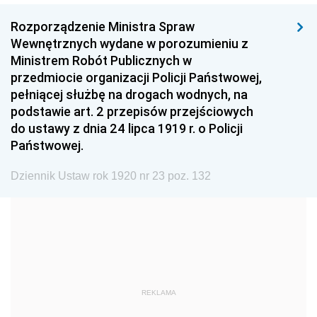
1999
1998
1997
Rozporządzenie Ministra Spraw
1996
1995
1994
Wewnętrznych wydane w porozumieniu z
1993
1992
1991
Ministrem Robót Publicznych w
przedmiocie organizacji Policji Państwowej,
1990
1989
1988
pełniącej służbę na drogach wodnych, na
1987
1986
1985
podstawie art. 2 przepisów przejściowych
do ustawy z dnia 24 lipca 1919 r. o Policji
1984
1983
1982
Państwowej.
1981
1980
1979
Dziennik Ustaw rok 1920 nr 23 poz. 132
1978
1977
1976
1975
1974
1973
1972
1971
1970
1969
1968
1967
1966
1965
1964
REKLAMA
1963
1962
1961