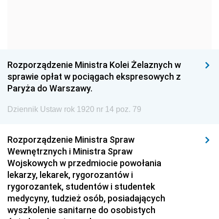
1960
1959
1958
1957
1956
1955
1954
1953
1952
1951
1950
1949
Rozporządzenie Ministra Kolei Żelaznych w
sprawie opłat w pociągach ekspresowych z
1948
1947
1946
Paryża do Warszawy.
1945
1944
1939
Dziennik Ustaw rok 1920 nr 14 poz. 79
1938
1937
1936
1935
1934
1933
Rozporządzenie Ministra Spraw
Wewnętrznych i Ministra Spraw
1932
1931
1930
Wojskowych w przedmiocie powołania
1929
1928
1927
lekarzy, lekarek, rygorozantów i
rygorozantek, studentów i studentek
1926
1925
1924
medycyny, tudzież osób, posiadających
1923
1922
1921
wyszkolenie sanitarne do osobistych