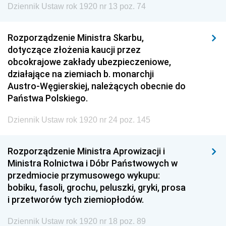
Dziennik Ustaw rok 1920 nr 13 poz. 74
Rozporządzenie Ministra Skarbu,
dotyczące złożenia kaucji przez
obcokrajowe zakłady ubezpieczeniowe,
działające na ziemiach b. monarchji
Austro-Węgierskiej, należących obecnie do
Państwa Polskiego.
Dziennik Ustaw rok 1920 nr 24 poz. 145
Rozporządzenie Ministra Aprowizacji i
Ministra Rolnictwa i Dóbr Państwowych w
przedmiocie przymusowego wykupu:
bobiku, fasoli, grochu, peluszki, gryki, prosa
i przetworów tych ziemiopłodów.
Dziennik Ustaw rok 1920 nr 18 poz. 89