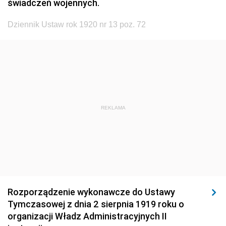
świadczeń wojennych.
1920
1919
1918
Dziennik Ustaw rok 1920 nr 13 poz. 72
REKLAMA
Rozporządzenie wykonawcze do Ustawy
Tymczasowej z dnia 2 sierpnia 1919 roku o
organizacji Władz Administracyjnych II