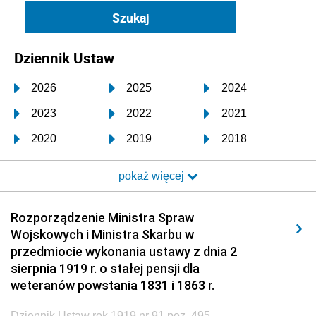
Dziennik Ustaw
2026
2025
2024
2023
2022
2021
2020
2019
2018
2017
2016
2015
pokaż więcej
2014
2013
2012
2011
2010
2009
Rozporządzenie Ministra Spraw
Wojskowych i Ministra Skarbu w
2008
2007
2006
przedmiocie wykonania ustawy z dnia 2
2005
2004
2003
sierpnia 1919 r. o stałej pensji dla
weteranów powstania 1831 i 1863 r.
2002
2001
2000
Dziennik Ustaw rok 1919 nr 91 poz. 495