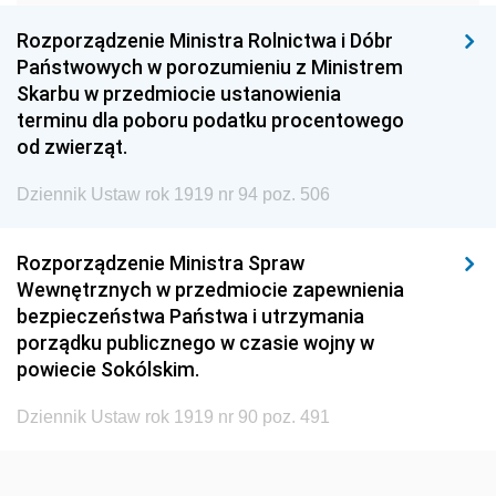
1960
1959
1958
Rozporządzenie Ministra Rolnictwa i Dóbr
1957
1956
1955
Państwowych w porozumieniu z Ministrem
Skarbu w przedmiocie ustanowienia
1954
1953
1952
terminu dla poboru podatku procentowego
1951
1950
1949
od zwierząt.
1948
1947
1946
Dziennik Ustaw rok 1919 nr 94 poz. 506
1945
1944
1939
Rozporządzenie Ministra Spraw
1938
1937
1936
Wewnętrznych w przedmiocie zapewnienia
1935
1934
1933
bezpieczeństwa Państwa i utrzymania
porządku publicznego w czasie wojny w
1932
1931
1930
powiecie Sokólskim.
1929
1928
1927
Dziennik Ustaw rok 1919 nr 90 poz. 491
1926
1925
1924
1923
1922
1921