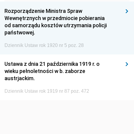
1960
1959
1958
Rozporządzenie Ministra Spraw
1957
1956
1955
Wewnętrznych w przedmiocie pobierania
od samorządu kosztów utrzymania policji
1954
1953
1952
państwowej.
1951
1950
1949
Dziennik Ustaw rok 1920 nr 5 poz. 28
1948
1947
1946
1945
1944
1939
Ustawa z dnia 21 października 1919 r. o
wieku pełnoletności w b. zaborze
1938
1937
1936
austrjackim.
1935
1934
1933
Dziennik Ustaw rok 1919 nr 87 poz. 472
1932
1931
1930
1929
1928
1927
1926
1925
1924
1923
1922
1921