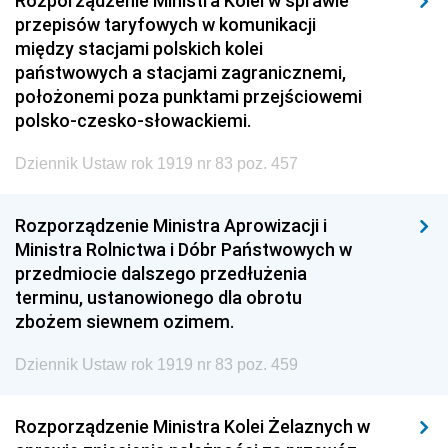
Rozporządzenie Ministra Kolei w sprawie
przepisów taryfowych w komunikacji
między stacjami polskich kolei
państwowych a stacjami zagranicznemi,
położonemi poza punktami przejściowemi
polsko-czesko-słowackiemi.
Dziennik Ustaw rok 1919 nr 83 poz. 457
Rozporządzenie Ministra Aprowizacji i
Ministra Rolnictwa i Dóbr Państwowych w
przedmiocie dalszego przedłużenia
terminu, ustanowionego dla obrotu
zbożem siewnem ozimem.
Dziennik Ustaw rok 1919 nr 83 poz. 459
Rozporządzenie Ministra Kolei Żelaznych w