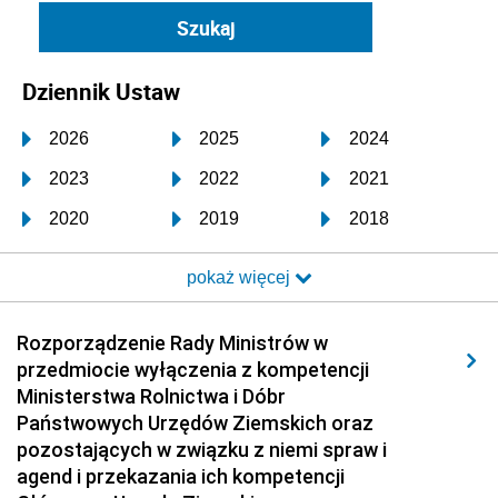
Dziennik Ustaw
2026
2025
2024
2023
2022
2021
2020
2019
2018
2017
2016
2015
pokaż więcej
2014
2013
2012
2011
2010
2009
Rozporządzenie Rady Ministrów w
przedmiocie wyłączenia z kompetencji
2008
2007
2006
Ministerstwa Rolnictwa i Dóbr
2005
2004
2003
Państwowych Urzędów Ziemskich oraz
pozostających w związku z niemi spraw i
2002
2001
2000
agend i przekazania ich kompetencji