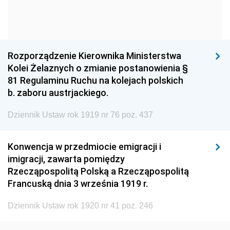
1960
1959
1958
1957
1956
1955
1954
1953
1952
Rozporządzenie Kierownika Ministerstwa
1951
1950
1949
Kolei Żelaznych o zmianie postanowienia §
81 Regulaminu Ruchu na kolejach polskich
1948
1947
1946
b. zaboru austrjackiego.
1945
1944
1939
Dziennik Ustaw rok 1919 nr 76 poz. 437
1938
1937
1936
1935
1934
1933
Konwencja w przedmiocie emigracji i
imigracji, zawarta pomiędzy
1932
1931
1930
Rzecząpospolitą Polską a Rzecząpospolitą
1929
1928
1927
Francuską dnia 3 września 1919 r.
1926
1925
1924
Dziennik Ustaw rok 1920 nr 41 poz. 246
1923
1922
1921