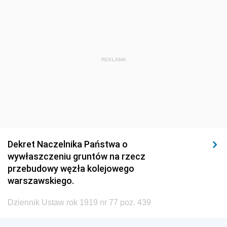
1920
1919
1918
REKLAMA
Dekret Naczelnika Państwa o
wywłaszczeniu gruntów na rzecz
przebudowy węzła kolejowego
warszawskiego.
Dziennik Ustaw rok 1919 nr 77 poz. 439