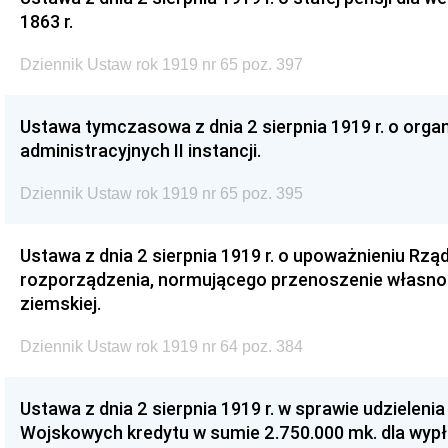
1863 r.
Dziennik Ustaw rok 1919 nr 65 poz. 397
Ustawa tymczasowa z dnia 2 sierpnia 1919 r. o organ
administracyjnych II instancji.
Dziennik Ustaw rok 1919 nr 65 poz. 395
Ustawa z dnia 2 sierpnia 1919 r. o upoważnieniu Rzą
rozporządzenia, normującego przenoszenie własno
ziemskiej.
Dziennik Ustaw rok 1919 nr 64 poz. 384
Ustawa z dnia 2 sierpnia 1919 r. w sprawie udzieleni
Wojskowych kredytu w sumie 2.750.000 mk. dla wyp