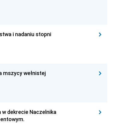
ństwa i nadaniu stopni
ia mszycy wełnistej
n w dekrecie Naczelnika
atentowym.