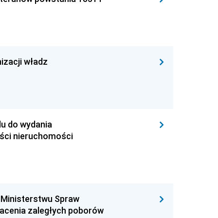
izacji władz
du do wydania
ści nieruchomości
a Ministerstwu Spraw
łacenia zaległych poborów