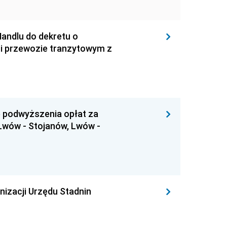
andlu do dekretu o
 i przewozie tranzytowym z
e podwyższenia opłat za
 Lwów - Stojanów, Lwów -
izacji Urzędu Stadnin