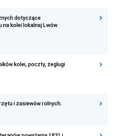
aznych dotyczące
 na kolei lokalnej Lwów
ików kolei, poczty, żeglugi
rzętu i zasiewów rolnych.
weteranów powstania 1831 i