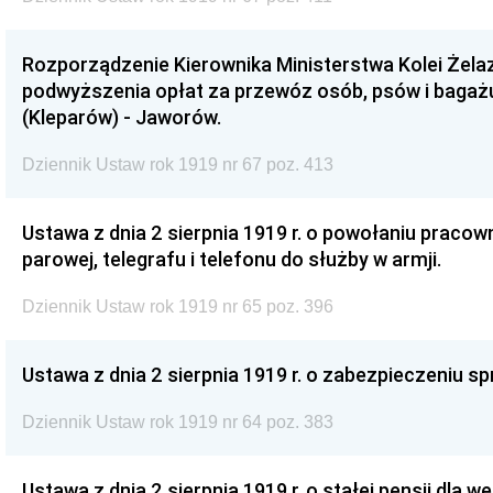
Rozporządzenie Kierownika Ministerstwa Kolei Żel
podwyższenia opłat za przewóz osób, psów i bagażu
(Kleparów) - Jaworów.
Dziennik Ustaw rok 1919 nr 67 poz. 413
Ustawa z dnia 2 sierpnia 1919 r. o powołaniu pracown
parowej, telegrafu i telefonu do służby w armji.
Dziennik Ustaw rok 1919 nr 65 poz. 396
Ustawa z dnia 2 sierpnia 1919 r. o zabezpieczeniu sp
Dziennik Ustaw rok 1919 nr 64 poz. 383
Ustawa z dnia 2 sierpnia 1919 r. o stałej pensji dla 