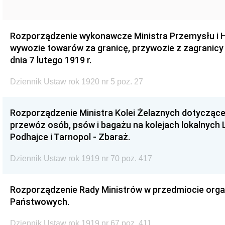
Rozporządzenie wykonawcze Ministra Przemysłu i H
wywozie towarów za granicę, przywozie z zagranicy
dnia 7 lutego 1919 r.
Dziennik Ustaw rok 1920 nr 5 poz. 27
Rozporządzenie Ministra Kolei Żelaznych dotycząc
przewóz osób, psów i bagażu na kolejach lokalnych
Podhajce i Tarnopol - Zbaraż.
Dziennik Ustaw rok 1919 nr 70 poz. 417
Rozporządzenie Rady Ministrów w przedmiocie organ
Państwowych.
Dziennik Ustaw rok 1919 nr 67 poz. 411