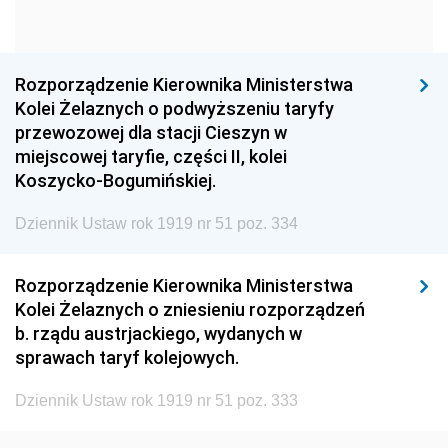
1960
1959
1958
1957
1956
1955
Rozporządzenie Kierownika Ministerstwa
1954
1953
1952
Kolei Żelaznych o podwyższeniu taryfy
1951
1950
1949
przewozowej dla stacji Cieszyn w
miejscowej taryfie, części II, kolei
1948
1947
1946
Koszycko-Bogumińskiej.
1945
1944
1939
Dziennik Ustaw rok 1919 nr 51 poz. 334
1938
1937
1936
1935
1934
1933
Rozporządzenie Kierownika Ministerstwa
Kolei Żelaznych o zniesieniu rozporządzeń
1932
1931
1930
b. rządu austrjackiego, wydanych w
1929
1928
1927
sprawach taryf kolejowych.
1926
1925
1924
Dziennik Ustaw rok 1919 nr 51 poz. 333
1923
1922
1921