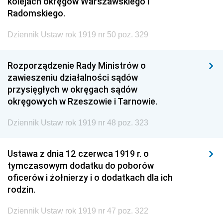
kolejach okręgów Warszawskiego i
Radomskiego.
Dziennik Ustaw rok 1919 nr 50 poz. 329
Rozporządzenie Rady Ministrów o
zawieszeniu działalności sądów
przysięgłych w okręgach sądów
okręgowych w Rzeszowie i Tarnowie.
Dziennik Ustaw rok 1919 nr 48 poz. 323
Ustawa z dnia 12 czerwca 1919 r. o
tymczasowym dodatku do poborów
oficerów i żołnierzy i o dodatkach dla ich
rodzin.
Dziennik Ustaw rok 1919 nr 47 poz. 322