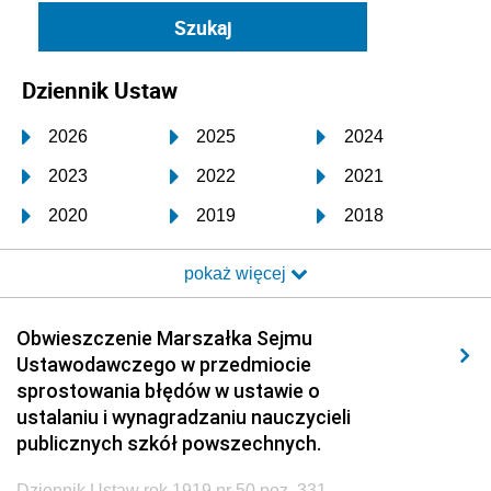
Dziennik Ustaw
2026
2025
2024
2023
2022
2021
2020
2019
2018
2017
2016
2015
pokaż więcej
2014
2013
2012
2011
2010
2009
Obwieszczenie Marszałka Sejmu
Ustawodawczego w przedmiocie
2008
2007
2006
sprostowania błędów w ustawie o
2005
2004
2003
ustalaniu i wynagradzaniu nauczycieli
publicznych szkół powszechnych.
2002
2001
2000
Dziennik Ustaw rok 1919 nr 50 poz. 331