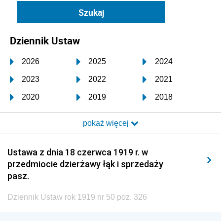
Dziennik Ustaw
2026
2025
2024
2023
2022
2021
2020
2019
2018
2017
2016
2015
pokaż więcej
2014
2013
2012
2011
2010
2009
Ustawa z dnia 18 czerwca 1919 r. w
przedmiocie dzierżawy łąk i sprzedaży
2008
2007
2006
pasz.
2005
2004
2003
Dziennik Ustaw rok 1919 nr 50 poz. 326
2002
2001
2000