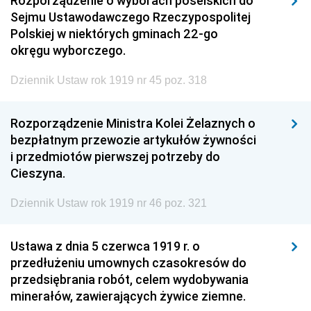
Rozporządzenie o wyborach poselskich do
Sejmu Ustawodawczego Rzeczypospolitej
Polskiej w niektórych gminach 22-go
okręgu wyborczego.
Dziennik Ustaw rok 1919 nr 45 poz. 318
Rozporządzenie Ministra Kolei Żelaznych o
bezpłatnym przewozie artykułów żywności
i przedmiotów pierwszej potrzeby do
Cieszyna.
Dziennik Ustaw rok 1919 nr 46 poz. 321
Ustawa z dnia 5 czerwca 1919 r. o
przedłużeniu umownych czasokresów do
przedsiębrania robót, celem wydobywania
minerałów, zawierających żywice ziemne.