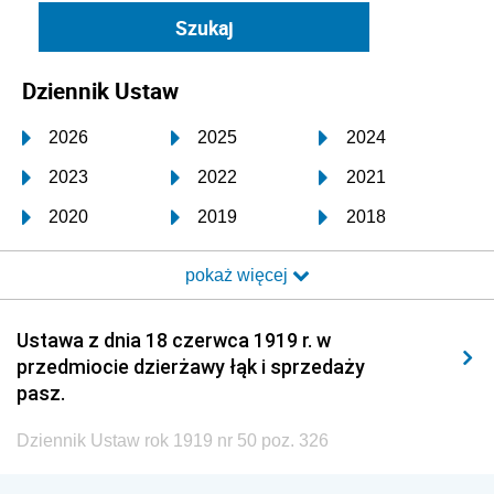
Dziennik Ustaw
2026
2025
2024
2023
2022
2021
2020
2019
2018
2017
2016
2015
pokaż więcej
2014
2013
2012
2011
2010
2009
Ustawa z dnia 18 czerwca 1919 r. w
przedmiocie dzierżawy łąk i sprzedaży
2008
2007
2006
pasz.
2005
2004
2003
Dziennik Ustaw rok 1919 nr 50 poz. 326
2002
2001
2000