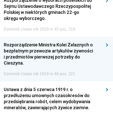
Rozporządzenie o wyborach poselskich do
Sejmu Ustawodawczego Rzeczypospolitej
Polskiej w niektórych gminach 22-go
okręgu wyborczego.
Dziennik Ustaw rok 1919 nr 45 poz. 318
Rozporządzenie Ministra Kolei Żelaznych o
bezpłatnym przewozie artykułów żywności
i przedmiotów pierwszej potrzeby do
Cieszyna.
Dziennik Ustaw rok 1919 nr 46 poz. 321
Ustawa z dnia 5 czerwca 1919 r. o
przedłużeniu umownych czasokresów do
przedsiębrania robót, celem wydobywania
minerałów, zawierających żywice ziemne.