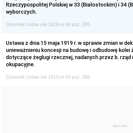
Rzeczypospolitej Polskiej w 33 (Białostockim) i 34 (
wyborczych.
Dziennik Ustaw rok 1919 nr 40 poz. 295
Ustawa z dnia 15 maja 1919 r. w sprawie zmian w de
unieważnieniu koncesji na budowę i odbudowę kolei ż
dotyczące żeglugi rzecznej, nadanych przez b. rząd r
okupacyjne.
Dziennik Ustaw rok 1919 nr 43 poz. 306
REKLAMA