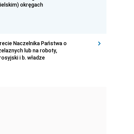
Bielskim) okręgach
krecie Naczelnika Państwa o
elaznych lub na roboty,
osyjski i b. władze