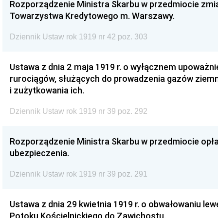
Rozporządzenie Ministra Skarbu w przedmiocie zmia
Towarzystwa Kredytowego m. Warszawy.
Dziennik Ustaw rok 1919 nr 42 poz. 303
Ustawa z dnia 2 maja 1919 r. o wyłącznem upoważni
rurociągów, służących do prowadzenia gazów ziemny
i zużytkowania ich.
Dziennik Ustaw rok 1919 nr 39 poz. 292
Rozporządzenie Ministra Skarbu w przedmiocie op
ubezpieczenia.
Dziennik Ustaw rok 1919 nr 39 poz. 291
Ustawa z dnia 29 kwietnia 1919 r. o obwałowaniu lew
Potoku Kościelnickiego do Zawichostu.