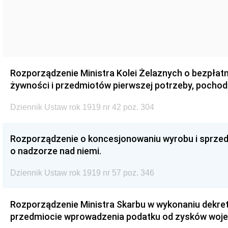
Rozporządzenie Ministra Kolei Żelaznych o bezpłat
żywności i przedmiotów pierwszej potrzeby, pochodz
Dziennik Ustaw rok 1919 nr 42 poz. 304
Rozporządzenie o koncesjonowaniu wyrobu i sprzeda
o nadzorze nad niemi.
Dziennik Ustaw rok 1919 nr 57 poz. 346
Rozporządzenie Ministra Skarbu w wykonaniu dekretu 
przedmiocie wprowadzenia podatku od zysków woje