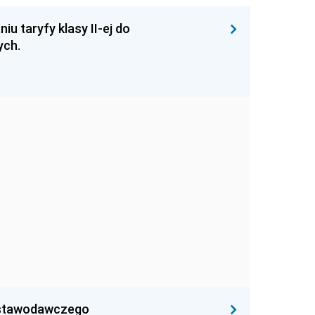
u taryfy klasy II-ej do
ych.
Ustawodawczego