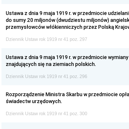
Ustawa z dnia 9 maja 1919 r. w przedmiocie udziela
do sumy 20 miljonów (dwudziestu miljonów) angielsk
przemysłowców włókienniczych przez Polską Kraj
Dziennik Ustaw rok 1919 nr 41 poz. 297
Ustawa z dnia 9 maja 1919 r. w przedmiocie wymian
znajdujących się na ziemiach polskich.
Dziennik Ustaw rok 1919 nr 41 poz. 296
Rozporządzenie Ministra Skarbu w przedmiocie opła
świadectw urzędowych.
Dziennik Ustaw rok 1919 nr 41 poz. 300