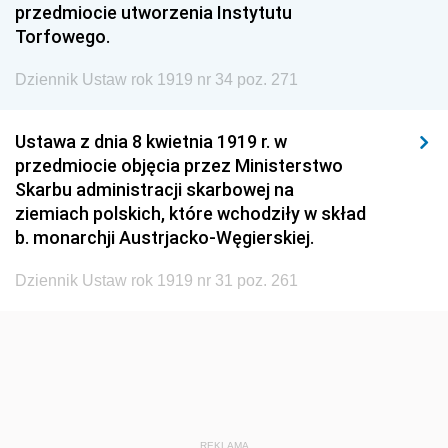
przedmiocie utworzenia Instytutu
1960
1959
1958
Torfowego.
1957
1956
1955
Dziennik Ustaw rok 1919 nr 34 poz. 271
1954
1953
1952
1951
1950
1949
Ustawa z dnia 8 kwietnia 1919 r. w
przedmiocie objęcia przez Ministerstwo
1948
1947
1946
Skarbu administracji skarbowej na
1945
1944
1939
ziemiach polskich, które wchodziły w skład
b. monarchji Austrjacko-Węgierskiej.
1938
1937
1936
1935
1934
1933
Dziennik Ustaw rok 1919 nr 31 poz. 261
1932
1931
1930
1929
1928
1927
1926
1925
1924
1923
1922
1921
REKLAMA