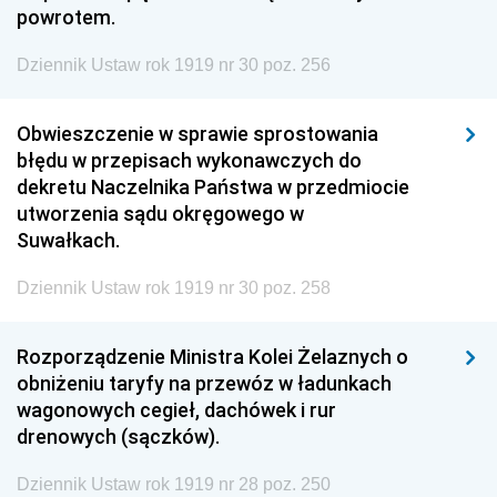
powrotem.
Dziennik Ustaw rok 1919 nr 30 poz. 256
Obwieszczenie w sprawie sprostowania
błędu w przepisach wykonawczych do
dekretu Naczelnika Państwa w przedmiocie
utworzenia sądu okręgowego w
Suwałkach.
Dziennik Ustaw rok 1919 nr 30 poz. 258
Rozporządzenie Ministra Kolei Żelaznych o
obniżeniu taryfy na przewóz w ładunkach
wagonowych cegieł, dachówek i rur
drenowych (sączków).
Dziennik Ustaw rok 1919 nr 28 poz. 250