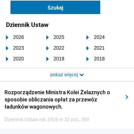
Dziennik Ustaw
2026
2025
2024
2023
2022
2021
2020
2019
2018
2017
2016
2015
pokaż więcej
2014
2013
2012
2011
2010
2009
Rozporządzenie Ministra Kolei Żelaznych o
sposobie obliczania opłat za przewóz
2008
2007
2006
ładunków wagonowych.
2005
2004
2003
Dziennik Ustaw rok 1919 nr 32 poz. 269
2002
2001
2000