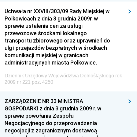
Dziennik Urzędowy Ministra Cyfryzacji
Uchwała nr XXVIII/303/09 Rady Miejskiej w
Dziennik Urzędowy Ministra Rozwoju
Polkowicach z dnia 3 grudnia 2009r. w
Dziennik Urzędowy Ministra Infrastruktury i
sprawie ustalenia cen za usługi
Budownictwa
przewozowe środkami lokalnego
transportu zbiorowego oraz uprawnień do
Dziennik Urzędowy Ministra Gospodarki Morskiej i
ulg i przejazdów bezpłatnych w środkach
Żeglugi Śródlądowej
komunikacji miejskiej w granicach
Dziennik Urzędowy Ministra Energii
administracyjnych miasta Polkowice.
Dziennik Urzędowy Ministra Finansów
Dziennik Urzędowy Województwa Dolnośląskiego rok
Dziennik Urzędowy Ministra Sprawiedliwości
2009 nr 221 poz. 4250
Dziennik Urzędowy Ministra Rozwoju i Finansów
ZARZĄDZENIE NR 33 MINISTRA
Dziennik Urzędowy Wyższego Urzędu Górniczego
GOSPODARKI z dnia 3 grudnia 2009 r. w
Dziennik Urzędowy Prezesa Urzędu Transportu
sprawie powołania Zespołu
Kolejowego
Negocjacyjnego do przeprowadzenia
Dziennik Urzędowy Ministra Przedsiębiorczości i
negocjacji z zagranicznym dostawcą
Technologii