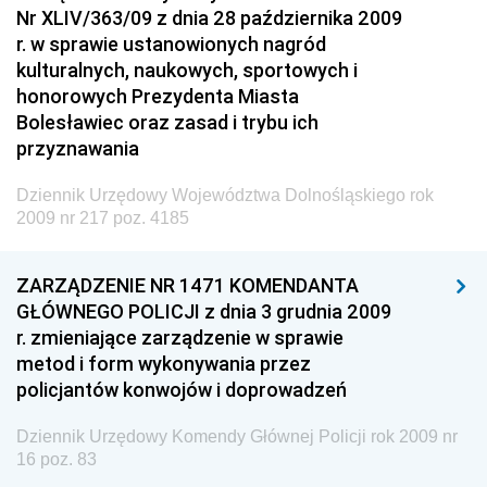
Środowiska
Nr XLIV/363/09 z dnia 28 października 2009
r. w sprawie ustanowionych nagród
Dziennik Urzędowy Generalnej Dyrekcji Ochrony
kulturalnych, naukowych, sportowych i
Środowiska
honorowych Prezydenta Miasta
Dziennik Urzędowy Ministerstwa Administracji,
Bolesławiec oraz zasad i trybu ich
Gospodarki Terenowej i Ochrony Środowiska
przyznawania
Dziennik Urzędowy Ministerstwa Administracji i
Dziennik Urzędowy Województwa Dolnośląskiego rok
Gospodarki Przestrzennej
2009 nr 217 poz. 4185
Dziennik Urzędowy Unii Europejskiej, L
Dziennik Urzędowy Ministerstwa Komunikacji
ZARZĄDZENIE NR 1471 KOMENDANTA
GŁÓWNEGO POLICJI z dnia 3 grudnia 2009
Dziennik Urzędowy Ministerstwa Przemysłu
r. zmieniające zarządzenie w sprawie
Chemicznego i Lekkiego
metod i form wykonywania przez
Dziennik Urzędowy Ministerstwa Rolnictwa i
policjantów konwojów i doprowadzeń
Gospodarki Żywnościowej
Dziennik Urzędowy Ministra Rodziny, Pracy i Polityki
Dziennik Urzędowy Komendy Głównej Policji rok 2009 nr
16 poz. 83
Społecznej