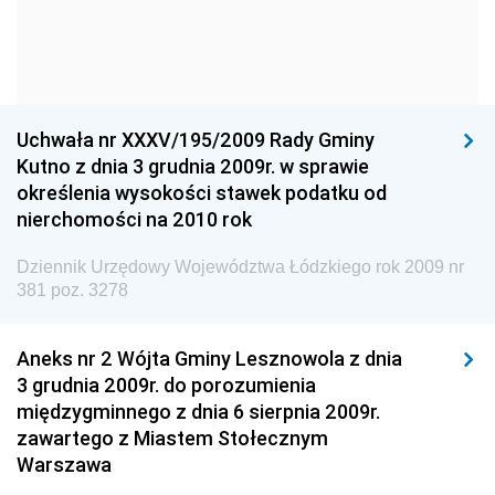
Narodowego
Dziennik Urzędowy Komendy Głównej Policji
Dziennik Urzędowy Ministra Gospodarki
Dziennik Urzędowy Urzędu Ochrony Konkurencji i
Uchwała nr XXXV/195/2009 Rady Gminy
Konsumentów
Kutno z dnia 3 grudnia 2009r. w sprawie
Dziennik Urzędowy Ministra Pracy i Polityki
określenia wysokości stawek podatku od
Społecznej
nierchomości na 2010 rok
Dziennik Urzędowy Ministra Spraw Zagranicznych
Dziennik Urzędowy Województwa Łódzkiego rok 2009 nr
Dziennik Urzędowy Urzędu Lotnictwa Cywilnego
381 poz. 3278
Dziennik Urzędowy Komisji Nadzoru Finansowego
Aneks nr 2 Wójta Gminy Lesznowola z dnia
Dziennik Urzędowy Ministerstwa Hutnictwa i
3 grudnia 2009r. do porozumienia
Przemysłu Maszynowego
międzygminnego z dnia 6 sierpnia 2009r.
Dziennik Urzędowy Ministerstwa Zdrowia i Opieki
zawartego z Miastem Stołecznym
Społecznej
Warszawa
Dziennik Urzędowy Ministerstwa Rolnictwa, Leśnictwa