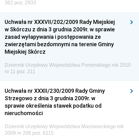
362 poz. 2933
Dziennik Urzędowy Ministerstwa Kultury, Dziedzictwa
Narodowego i Sportu
Uchwała nr XXXVII/202/2009 Rady Miejskiej
Dziennik Urzędowy Ministra Finansów, Funduszy i
w Skórczu z dnia 3 grudnia 2009r. w sprawie
Polityki Regionalnej
zasad wyłapywania i postępowania ze
Dziennik Urzędowy Ministra Rozwoju, Pracy i
zwierzętami bezdomnymi na terenie Gminy
Technologii
Miejskiej Skórcz
Dziennik Urzędowy Ministra Kultury, Dziedzictwa
Dziennik Urzędowy Województwa Pomorskiego rok 2010
Narodowego i Sportu
nr 11 poz. 211
Dziennik Urzędowy Ministra Rodziny i Polityki
Społecznej
Uchwała nr XXXII/230/2009 Rady Gminy
Dziennik Urzędowy Komendy Głównej Straży
Strzegowo z dnia 3 grudnia 2009r. w
Granicznej
sprawie określenia stawek podatku od
nieruchomości
Dziennik Urzędowy Głównego Inspektoratu Transportu
Drogowego
Dziennik Urzędowy Województwa Mazowieckiego rok
Dziennik Urzędowy Narodowego Banku Polskiego
2009 nr 206 poz. 6115