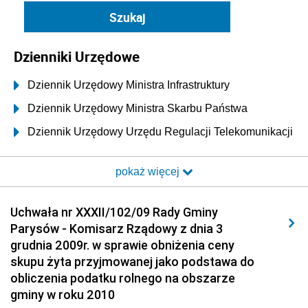
Dzienniki Urzędowe
Dziennik Urzędowy Ministra Infrastruktury
Dziennik Urzędowy Ministra Skarbu Państwa
Dziennik Urzędowy Urzędu Regulacji Telekomunikacji
i Poczty
pokaż więcej
Dziennik Urzędowy Ministra Transportu i Budownictwa
Dziennik Urzędowy Urzędu Komunikacji
Uchwała nr XXXII/102/09 Rady Gminy
Elektronicznej
Parysów - Komisarz Rządowy z dnia 3
Dziennik Urzędowy Ministra Spraw Wewnętrznych i
grudnia 2009r. w sprawie obniżenia ceny
Administracji
skupu żyta przyjmowanej jako podstawa do
Dziennik Urzędowy Ministra Transportu
obliczenia podatku rolnego na obszarze
gminy w roku 2010
Dziennik Urzędowy Ministra Budownictwa