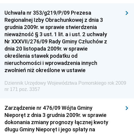
Dziennik Urzędowy Komendy Głównej Policji
Uchwała nr 353/g219/P/09 Prezesa
Dziennik Urzędowy Ministra Pracy i Polityki
Regionalnej Izby Obrachunkowej z dnia 3
Społecznej
grudnia 2009r. w sprawie stwierdzenia
Dziennik Urzędowy Ministra Transportu, Budownictwa
nieważność § 3 ust. 1 lit. a i ust. 2 uchwały
i Gospodarki Morskiej
Nr XXXVII/276/09 Rady Gminy Człuchów z
dnia 20 listopada 2009r. w sprawie
Dziennik Urzędowy Ministra Rozwoju i Technologii
określenia stawek podatku od
Dziennik Urzędowy Ministra Spraw Zagranicznych
nieruchomości i wprowadzenia innych
Dziennik Urzędowy Centralnego Biura
zwolnień niż określone w ustawie
Antykorupcyjnego
Dziennik Urzędowy Województwa Pomorskiego rok 2009
Dziennik Urzędowy Agencji Bezpieczeństwa
nr 171 poz. 3357
Wewnętrznego
Dziennik Urzędowy Urzędu Patentowego
Zarządzenie nr 476/09 Wójta Gminy
Rzeczypospolitej Polskiej
Nieporęt z dnia 3 grudnia 2009r. w sprawie
Dziennik Urzędowy Generalnej Dyrekcji Dróg
dokonania zmiany prognozy łącznej kwoty
Krajowych i Autostrad
długu Gminy Nieporęt i jego spłaty na