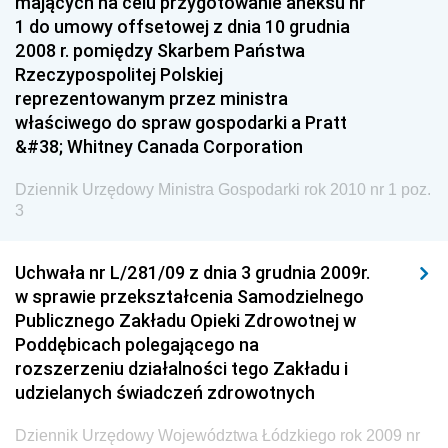
mających na celu przygotowanie aneksu nr
1 do umowy offsetowej z dnia 10 grudnia
Dziennik Urzędowy Ministra Inwestycji i Rozwoju
2008 r. pomiędzy Skarbem Państwa
Dziennik Urzędowy Naczelnego Dyrektora Archiwów
Rzeczypospolitej Polskiej
Państwowych
reprezentowanym przez ministra
właściwego do spraw gospodarki a Pratt
Dziennik Urzędowy Ministra Finansów, Inwestycji i
&#38; Whitney Canada Corporation
Rozwoju
Dziennik Urzędowy Ministra Klimatu
Dziennik Urzędowy Ministra Gospodarki rok 2010 nr 1 poz.
3
Dziennik Urzędowy Ministra Sportu
Dziennik Urzędowy Ministra Funduszy i Polityki
Uchwała nr L/281/09 z dnia 3 grudnia 2009r.
Regionalnej
w sprawie przekształcenia Samodzielnego
Dziennik Urzędowy Ministra Aktywów Państwowych
Publicznego Zakładu Opieki Zdrowotnej w
Poddębicach polegającego na
Dziennik Urzędowy Ministra Zdrowia
rozszerzeniu działalności tego Zakładu i
Dziennik Urzędowy Ministra Środowiska i Głównego
udzielanych świadczeń zdrowotnych
Inspektora Ochrony Środowiska
Dziennik Urzędowy Ministra Klimatu i Środowiska
Dziennik Urzędowy Województwa Łódzkiego rok 2009 nr