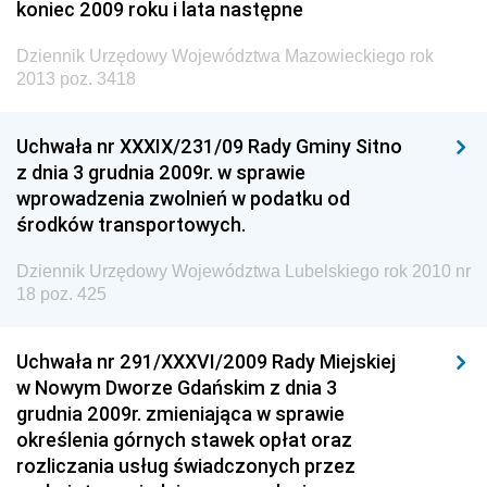
koniec 2009 roku i lata następne
Dziennik Urzędowy Ministra Środowiska
Dziennik Urzędowy Ministra Administracji i Cyfryzacji
Dziennik Urzędowy Województwa Mazowieckiego rok
2013 poz. 3418
Dziennik Urzędowy Ministra Edukacji
Dziennik Urzędowy Ministra Nauki
Uchwała nr XXXIX/231/09 Rady Gminy Sitno
Dziennik Urzędowy Ministra Przemysłu
z dnia 3 grudnia 2009r. w sprawie
wprowadzenia zwolnień w podatku od
Dziennik Urzędowy Ministra Finansów i Gospodarki
środków transportowych.
Dziennik Urzędowy Ministra do Spraw Unii
Europejskiej
Dziennik Urzędowy Województwa Lubelskiego rok 2010 nr
18 poz. 425
Dziennik Urzędowy Agencji Wywiadu
Uchwała nr 291/XXXVI/2009 Rady Miejskiej
w Nowym Dworze Gdańskim z dnia 3
grudnia 2009r. zmieniająca w sprawie
określenia górnych stawek opłat oraz
rozliczania usług świadczonych przez