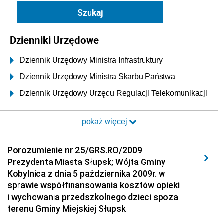
Dzienniki Urzędowe
Dziennik Urzędowy Ministra Infrastruktury
Dziennik Urzędowy Ministra Skarbu Państwa
Dziennik Urzędowy Urzędu Regulacji Telekomunikacji
i Poczty
pokaż więcej
Dziennik Urzędowy Ministra Transportu i Budownictwa
Dziennik Urzędowy Urzędu Komunikacji
Porozumienie nr 25/GRS.RO/2009
Elektronicznej
Prezydenta Miasta Słupsk; Wójta Gminy
Dziennik Urzędowy Ministra Spraw Wewnętrznych i
Kobylnica z dnia 5 października 2009r. w
Administracji
sprawie współfinansowania kosztów opieki
Dziennik Urzędowy Ministra Transportu
i wychowania przedszkolnego dzieci spoza
terenu Gminy Miejskiej Słupsk
Dziennik Urzędowy Ministra Budownictwa