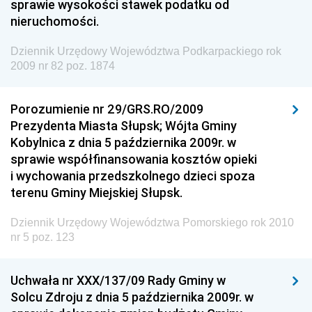
sprawie wysokości stawek podatku od
Dziennik Urzędowy Ministra Cyfryzacji
nieruchomości.
Dziennik Urzędowy Ministra Rozwoju
Dziennik Urzędowy Województwa Podkarpackiego rok
Dziennik Urzędowy Ministra Infrastruktury i
2009 nr 82 poz. 1874
Budownictwa
Dziennik Urzędowy Ministra Gospodarki Morskiej i
Porozumienie nr 29/GRS.RO/2009
Żeglugi Śródlądowej
Prezydenta Miasta Słupsk; Wójta Gminy
Dziennik Urzędowy Ministra Energii
Kobylnica z dnia 5 października 2009r. w
sprawie współfinansowania kosztów opieki
Dziennik Urzędowy Ministra Finansów
i wychowania przedszkolnego dzieci spoza
Dziennik Urzędowy Ministra Sprawiedliwości
terenu Gminy Miejskiej Słupsk.
Dziennik Urzędowy Ministra Rozwoju i Finansów
Dziennik Urzędowy Województwa Pomorskiego rok 2010
Dziennik Urzędowy Wyższego Urzędu Górniczego
nr 5 poz. 123
Dziennik Urzędowy Prezesa Urzędu Transportu
Kolejowego
Uchwała nr XXX/137/09 Rady Gminy w
Dziennik Urzędowy Ministra Przedsiębiorczości i
Solcu Zdroju z dnia 5 października 2009r. w
Technologii