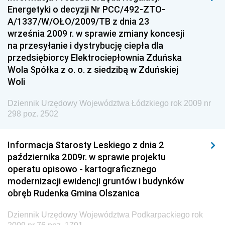
Dziennik Urzędowy Komendy Głównej Policji
Energetyki o decyzji Nr PCC/492-ZTO-
A/1337/W/OŁO/2009/TB z dnia 23
Dziennik Urzędowy Ministra Pracy i Polityki
września 2009 r. w sprawie zmiany koncesji
Społecznej
na przesyłanie i dystrybucję ciepła dla
Dziennik Urzędowy Ministra Transportu, Budownictwa
przedsiębiorcy Elektrociepłownia Zduńska
i Gospodarki Morskiej
Wola Spółka z o. o. z siedzibą w Zduńskiej
Woli
Dziennik Urzędowy Ministra Rozwoju i Technologii
Dziennik Urzędowy Ministra Spraw Zagranicznych
Dziennik Urzędowy Województwa Łódzkiego rok 2009 nr
298 poz. 2502
Dziennik Urzędowy Centralnego Biura
Antykorupcyjnego
Informacja Starosty Leskiego z dnia 2
Dziennik Urzędowy Agencji Bezpieczeństwa
października 2009r. w sprawie projektu
Wewnętrznego
operatu opisowo - kartograficznego
Dziennik Urzędowy Urzędu Patentowego
modernizacji ewidencji gruntów i budynków
Rzeczypospolitej Polskiej
obręb Rudenka Gmina Olszanica
Dziennik Urzędowy Generalnej Dyrekcji Dróg
Dziennik Urzędowy Województwa Podkarpackiego rok
Krajowych i Autostrad