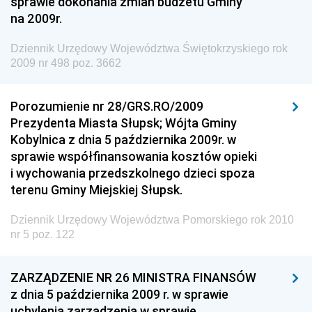
sprawie dokonania zmian budżetu Gminy
na 2009r.
Dziennik Urzędowy Ministra Inwestycji i Rozwoju
Dziennik Urzędowy Naczelnego Dyrektora Archiwów
Dziennik Urzędowy Województwa Świętokrzyskiego rok
Państwowych
2009 nr 498 poz. 3662
Dziennik Urzędowy Ministra Finansów, Inwestycji i
Rozwoju
Porozumienie nr 28/GRS.RO/2009
Prezydenta Miasta Słupsk; Wójta Gminy
Dziennik Urzędowy Ministra Klimatu
Kobylnica z dnia 5 października 2009r. w
Dziennik Urzędowy Ministra Sportu
sprawie współfinansowania kosztów opieki
i wychowania przedszkolnego dzieci spoza
Dziennik Urzędowy Ministra Funduszy i Polityki
terenu Gminy Miejskiej Słupsk.
Regionalnej
Dziennik Urzędowy Ministra Aktywów Państwowych
Dziennik Urzędowy Województwa Pomorskiego rok 2010
nr 5 poz. 122
Dziennik Urzędowy Ministra Zdrowia
Dziennik Urzędowy Ministra Środowiska i Głównego
ZARZĄDZENIE NR 26 MINISTRA FINANSÓW
Inspektora Ochrony Środowiska
z dnia 5 października 2009 r. w sprawie
Dziennik Urzędowy Ministra Klimatu i Środowiska
uchylenia zarządzenia w sprawie