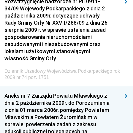
Rozstrzygnięcie nadzorcze nr P.II.0911-
34/09 Wojewody Podkarpackiego z dnia 2
października 2009r. dotyczące uchwały
Rady Gminy Orły Nr XXVII/288/09 z dnia 26
sierpnia 2009 r. w sprawie ustalenia zasad
gospodarowania nieruchomościami
zabudowanymi i niezabudowanymi oraz
lokalami użytkowymi stanowiącymi
własność Gminy Orły
Dziennik Urzędowy Województwa Podkarpackiego rok
2009 nr 74 poz. 1751
Aneks nr 7 Zarządu Powiatu Mławskiego z
dnia 2 października 2009r. do Porozumienia
z dnia 01 marca 2006r. pomiędzy Powiatem
Mławskim a Powiatem Żuromińskim w
sprawie: powierzenia zadań z zakresu
edukcji publicznej polegających na