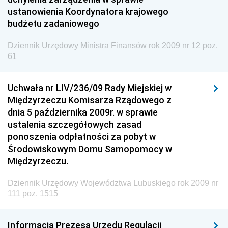
ustanowienia Koordynatora krajowego
Dziennik Urzędowy Ministerstwa Kultury, Dziedzictwa
budżetu zadaniowego
Narodowego i Sportu
Dziennik Urzędowy Ministra Finansów, Funduszy i
Dziennik Urzędowy Ministra Finansów rok 2009 nr 12 poz.
Polityki Regionalnej
61
Dziennik Urzędowy Ministra Rozwoju, Pracy i
Technologii
Uchwała nr LIV/236/09 Rady Miejskiej w
Międzyrzeczu Komisarza Rządowego z
Dziennik Urzędowy Ministra Kultury, Dziedzictwa
dnia 5 października 2009r. w sprawie
Narodowego i Sportu
ustalenia szczegółowych zasad
Dziennik Urzędowy Ministra Rodziny i Polityki
ponoszenia odpłatności za pobyt w
Społecznej
Środowiskowym Domu Samopomocy w
Dziennik Urzędowy Komendy Głównej Straży
Międzyrzeczu.
Granicznej
Dziennik Urzędowy Województwa Lubuskiego rok 2009 nr
Dziennik Urzędowy Głównego Inspektoratu Transportu
111 poz. 1515
Drogowego
Dziennik Urzędowy Narodowego Banku Polskiego
Informacja Prezesa Urzędu Regulacji