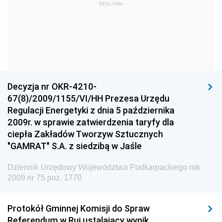
Narodowego
REKLAMA
Dziennik Urzędowy Komendy Głównej Policji
Dziennik Urzędowy Ministra Gospodarki
Dziennik Urzędowy Urzędu Ochrony Konkurencji i
Konsumentów
Dziennik Urzędowy Ministra Pracy i Polityki
Decyzja nr OKR-4210-
Społecznej
67(8)/2009/1155/VI/HH Prezesa Urzędu
Regulacji Energetyki z dnia 5 października
Dziennik Urzędowy Ministra Spraw Zagranicznych
2009r. w sprawie zatwierdzenia taryfy dla
Dziennik Urzędowy Urzędu Lotnictwa Cywilnego
ciepła Zakładów Tworzyw Sztucznych
"GAMRAT" S.A. z siedzibą w Jaśle
Dziennik Urzędowy Komisji Nadzoru Finansowego
Dziennik Urzędowy Ministerstwa Hutnictwa i
Dziennik Urzędowy Województwa Podkarpackiego rok
Przemysłu Maszynowego
2009 nr 75 poz. 1770
Dziennik Urzędowy Ministerstwa Zdrowia i Opieki
Społecznej
Protokół Gminnej Komisji do Spraw
Referendum w Rui ustalający wynik
Dziennik Urzędowy Ministerstwa Rolnictwa, Leśnictwa