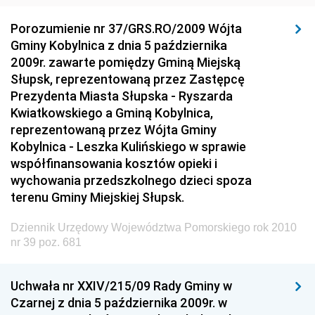
Środowiska
Porozumienie nr 37/GRS.RO/2009 Wójta
Dziennik Urzędowy Generalnej Dyrekcji Ochrony
Gminy Kobylnica z dnia 5 października
Środowiska
2009r. zawarte pomiędzy Gminą Miejską
Dziennik Urzędowy Ministerstwa Administracji,
Słupsk, reprezentowaną przez Zastępcę
Gospodarki Terenowej i Ochrony Środowiska
Prezydenta Miasta Słupska - Ryszarda
Kwiatkowskiego a Gminą Kobylnica,
Dziennik Urzędowy Ministerstwa Administracji i
reprezentowaną przez Wójta Gminy
Gospodarki Przestrzennej
Kobylnica - Leszka Kulińskiego w sprawie
Dziennik Urzędowy Unii Europejskiej, L
współfinansowania kosztów opieki i
Dziennik Urzędowy Ministerstwa Komunikacji
wychowania przedszkolnego dzieci spoza
terenu Gminy Miejskiej Słupsk.
Dziennik Urzędowy Ministerstwa Przemysłu
Chemicznego i Lekkiego
Dziennik Urzędowy Województwa Pomorskiego rok 2010
Dziennik Urzędowy Ministerstwa Rolnictwa i
nr 39 poz. 681
Gospodarki Żywnościowej
Dziennik Urzędowy Ministra Rodziny, Pracy i Polityki
Uchwała nr XXIV/215/09 Rady Gminy w
Społecznej
Czarnej z dnia 5 października 2009r. w