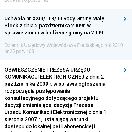
2009 nr 76 poz. 1791
Dziennik Urzędowy Ministra Środowiska
Dziennik Urzędowy Ministra Administracji i Cyfryzacji
Uchwała nr XXIII/113/09 Rady Gminy Mały
Dziennik Urzędowy Ministra Edukacji
Płock z dnia 2 października 2009r. w
sprawie zmian w budżecie gminy na 2009 r.
Dziennik Urzędowy Ministra Nauki
Dziennik Urzędowy Ministra Przemysłu
Dziennik Urzędowy Województwa Podlaskiego rok 2010
nr 25 poz. 468
Dziennik Urzędowy Ministra Finansów i Gospodarki
Dziennik Urzędowy Ministra do Spraw Unii
OBWIESZCZENIE PREZESA URZĘDU
Europejskiej
KOMUNIKACJI ELEKTRONICZNEJ z dnia 2
Dziennik Urzędowy Agencji Wywiadu
października 2009 r. w sprawie ogłoszenia
rozpoczęcia postępowania
konsultacyjnego dotyczącego projektu
decyzji zmieniającej decyzję Prezesa
Urzędu Komunikacji Elektronicznej z dnia 1
sierpnia 2007 r., ustalającą warunki
dostępu do lokalnej pętli abonenckiej i