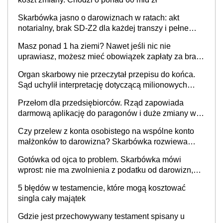
Skarbówka jasno o darowiznach w ratach: akt
notarialny, brak SD-Z2 dla każdej transzy i pełne
zwolnienie podatkowe
Masz ponad 1 ha ziemi? Nawet jeśli nic nie
uprawiasz, możesz mieć obowiązek zapłaty za brak
OC
Organ skarbowy nie przeczytał przepisu do końca.
Sąd uchylił interpretację dotyczącą milionowych
przychodów
Przełom dla przedsiębiorców. Rząd zapowiada
darmową aplikację do paragonów i duże zmiany w
podatkach
Czy przelew z konta osobistego na wspólne konto
małżonków to darowizna? Skarbówka rozwiewa
wątpliwości
Gotówka od ojca to problem. Skarbówka mówi
wprost: nie ma zwolnienia z podatku od darowizn,
nawet gdy pieniądze wpłyną na konto
5 błędów w testamencie, które mogą kosztować
obdarowanego
singla cały majątek
Gdzie jest przechowywany testament spisany u