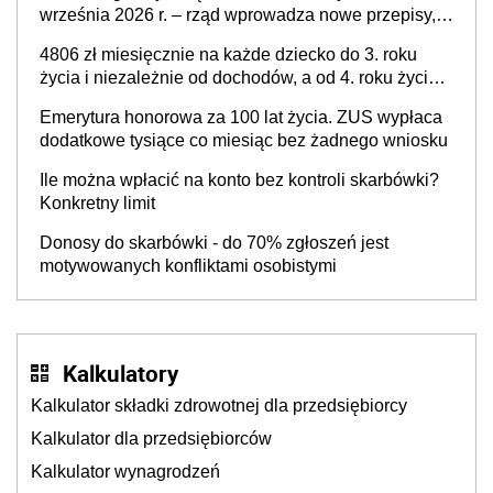
września 2026 r. – rząd wprowadza nowe przepisy,
które poprawią komfort życia mieszkańców
4806 zł miesięcznie na każde dziecko do 3. roku
życia i niezależnie od dochodów, a od 4. roku życia
800 plus – nowe świadczenie ma odwrócić trend
Emerytura honorowa za 100 lat życia. ZUS wypłaca
spadku liczby urodzeń w Polsce
dodatkowe tysiące co miesiąc bez żadnego wniosku
Ile można wpłacić na konto bez kontroli skarbówki?
Konkretny limit
Donosy do skarbówki - do 70% zgłoszeń jest
motywowanych konfliktami osobistymi
Kalkulatory
Kalkulator składki zdrowotnej dla przedsiębiorcy
Kalkulator dla przedsiębiorców
Kalkulator wynagrodzeń