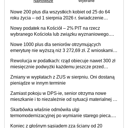
Najnowsze
Wybrane
Nowe 200 plus dla wszystkich kobiet od 25 do 64
roku życia – od 1 sierpnia 2026 r. świadczenie
przysługuje w ramach nowego programu rządowego
Nowy podatek na Kościół – 2% PIT na rzecz
wybranego Kościoła lub związku wyznaniowego.
Premier potwierdza prace nad zmianami w systemie
Nowe 1000 plus dla seniorów otrzymujących
finansowania
emeryturę nie wyższą niż 3 272,69 zł. Z wnioskami
należy się pospieszyć, bo spóźnialscy świadczenia
Rewolucja w podatkach: rząd obiecuje nawet 300 zł
nie otrzymają
miesięcznie podwyżki każdemu jeszcze przed
wyborami
Zmiany w wypłatach z ZUS w sierpniu. Oni dostaną
pieniądze w innym terminie
Zamiast pokoju w DPS-ie, senior otrzyma nowe
mieszkanie i to niezależnie od sytuacji materialnej –
rząd ogłasza nowy program wsparcia dla osób po 60
Skarbówka właśnie odmówiła ulgi
roku życia
termomodernizacyjnej po wymianie starego pieca.
Uwaga, decyduje ważny szczegół!
Koniec z głośnym sąsiadem zza ściany od 20