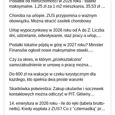
Podatek od nieruchomości w 2026 roku - stawki
maksymalne. 1,25 zł za 1 m2 mieszkania, 35,53 zł za
1 m2 budynków i lokali związanych z prowadzeniem
Choroba na urlopie. ZUS przypomina o ważnym
biznesu
obowiązku. Można stracić zasiłek chorobowy
Urlop wypoczynkowy w 2026 roku od A do Z. Liczba
dni, udzielanie, odwoływanie, staż pracy a urlop,
część etatu i inne ważne sytuacje
Podatki lokalne pójdą w górę w 2027 roku? Minister
Finansów ogłosił nowe maksymalne stawki.
Sprawdź, ile mogą wynieść
Czy za okres, w którym „przekształcono”
samozatrudnienie w umowę o pracę można
wystawić faktury korygujące? Rozwiązanie umowy
Do 600 zł na wakacje w czeku turystycznym dla
cywilnoprawnej jedynym racjonalnym wyjściem
każdego, kto spełnia dwa proste warunki
Skarbówka potwierdza: Zakup okularów i soczewek
kontaktowych można odliczyć w PIT. Główny
warunek - orzeczenie o niepełnosprawności.
14. emerytura w 2026 roku - ile do ręki (tabela brutto-
Częściowe dofinansowanie (np. z zfśs) zmniejsza
netto). Kiedy wypłata z ZUS? Co z "czternastką" przy
odliczenie
rencie wdowiej i rencie rodzinnej?