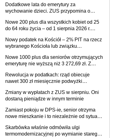
Dodatkowe lata do emerytury za
wejdzie w życie?
wychowanie dzieci. ZUS przypomina o
ważnym wniosku dla matek i ojców
Nowe 200 plus dla wszystkich kobiet od 25
do 64 roku życia – od 1 sierpnia 2026 r.
świadczenie przysługuje w ramach nowego
Nowy podatek na Kościół – 2% PIT na rzecz
programu rządowego
wybranego Kościoła lub związku
wyznaniowego. Premier potwierdza prace
Nowe 1000 plus dla seniorów otrzymujących
nad zmianami w systemie finansowania
emeryturę nie wyższą niż 3 272,69 zł. Z
wnioskami należy się pospieszyć, bo
Rewolucja w podatkach: rząd obiecuje
spóźnialscy świadczenia nie otrzymają
nawet 300 zł miesięcznie podwyżki
każdemu jeszcze przed wyborami
Zmiany w wypłatach z ZUS w sierpniu. Oni
dostaną pieniądze w innym terminie
Zamiast pokoju w DPS-ie, senior otrzyma
nowe mieszkanie i to niezależnie od sytuacji
materialnej – rząd ogłasza nowy program
Skarbówka właśnie odmówiła ulgi
wsparcia dla osób po 60 roku życia
termomodernizacyjnej po wymianie starego