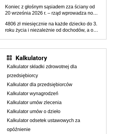
pieca. Uwaga, decyduje ważny szczegół!
Koniec z głośnym sąsiadem zza ściany od
20 września 2026 r. – rząd wprowadza nowe
przepisy, które poprawią komfort życia
4806 zł miesięcznie na każde dziecko do 3.
mieszkańców
roku życia i niezależnie od dochodów, a od
4. roku życia 800 plus – nowe świadczenie
ma odwrócić trend spadku liczby urodzeń w
Polsce
Kalkulatory
Kalkulator składki zdrowotnej dla
przedsiębiorcy
Kalkulator dla przedsiębiorców
Kalkulator wynagrodzeń
Kalkulator umów zlecenia
Kalkulator umów o dzieło
Kalkulator odsetek ustawowych za
opóźnienie