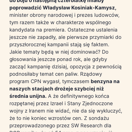
do boju o następną czterolatkę miałby
poprowadzić Władysław Kosiniak-Kamysz,
minister obrony narodowej i prezes ludowców,
tym razem także w charakterze wspólnego
kandydata na premiera. Ostateczne ustalenia
jeszcze nie zapadły, ale pierwsze przymiarki do
przyszłorocznej kampanii stają się faktem.
Jakie tematy będą w niej dominować? Do
głosowania jeszcze ponad rok, ale gdyby
zacząć kampanię dzisiaj, opozycja z pewnością
podnosiłaby temat cen paliw. Rządowy
program CPN wygasł, tymczasem
benzyna na
naszych stacjach drożeje szybciej niż
średnia unijna.
A że definitywnego końca
rozpętanej przez Izrael i Stany Zjednoczone
wojny z Iranem nie widać, nie da się wykluczyć,
że to nie koniec wzrostów cen. Z sondażu
przeprowadzonego przez SW Research dla