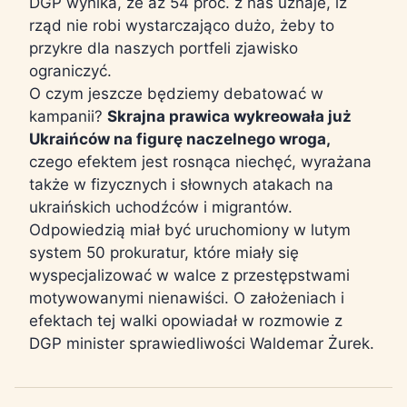
DGP wynika, że aż 54 proc. z nas uznaje, iż
rząd nie robi wystarczająco dużo, żeby to
przykre dla naszych portfeli zjawisko
ograniczyć.
O czym jeszcze będziemy debatować w
kampanii?
Skrajna prawica wykreowała już
Ukraińców na figurę naczelnego wroga,
czego efektem jest rosnąca niechęć, wyrażana
także w fizycznych i słownych atakach na
ukraińskich uchodźców i migrantów.
Odpowiedzią miał być uruchomiony w lutym
system 50 prokuratur, które miały się
wyspecjalizować w walce z przestępstwami
motywowanymi nienawiści. O założeniach i
efektach tej walki opowiadał w rozmowie z
DGP minister sprawiedliwości Waldemar Żurek.