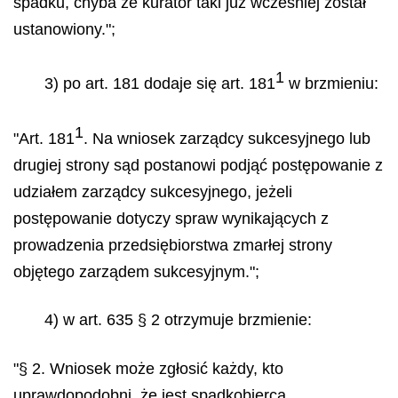
spadku, chyba że kurator taki już wcześniej został
ustanowiony.";
1
3) po art. 181 dodaje się art. 181
w brzmieniu:
1
"Art. 181
. Na wniosek zarządcy sukcesyjnego lub
drugiej strony sąd postanowi podjąć postępowanie z
udziałem zarządcy sukcesyjnego, jeżeli
postępowanie dotyczy spraw wynikających z
prowadzenia przedsiębiorstwa zmarłej strony
objętego zarządem sukcesyjnym.";
4) w art. 635 § 2 otrzymuje brzmienie:
"§ 2. Wniosek może zgłosić każdy, kto
uprawdopodobni, że jest spadkobiercą,