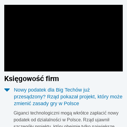
Pierwszy medal, świadectwo z czerwonym paskiem,
zwycięstwo w zawodach czy udany występ na szkolnej
akademii. Duma rodziców jest zrozumiała. Coraz częściej
jednak radość z sukcesów dzieci kończy się publikacją
zdjęć w mediach społecznościowych. Problem w tym, że
raz opublikowany wizerunek zostaje w internecie na
zawsze, a jego dalszego wykorzystania nikt nie jest w
stanie kontrolować.
Księgowość firm
Nowy podatek dla Big Techów już
przesądzony? Rząd pokazał projekt, który może
zmienić zasady gry w Polsce
Giganci technologiczni mogą wkrótce zapłacić nowy
podatek od działalności w Polsce. Rząd ujawnił
szczegóły projektu, który obejmie tylko największe