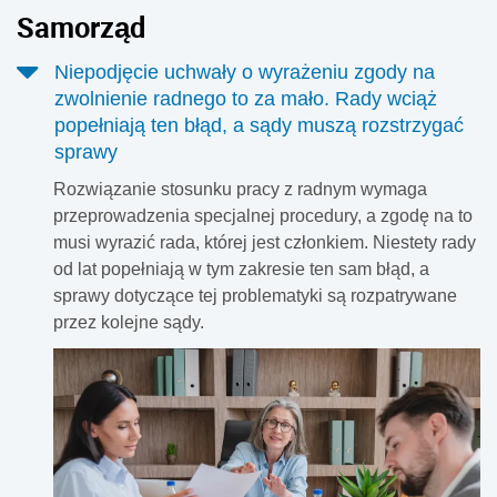
Samorząd
Niepodjęcie uchwały o wyrażeniu zgody na
zwolnienie radnego to za mało. Rady wciąż
popełniają ten błąd, a sądy muszą rozstrzygać
sprawy
Rozwiązanie stosunku pracy z radnym wymaga
przeprowadzenia specjalnej procedury, a zgodę na to
musi wyrazić rada, której jest członkiem. Niestety rady
od lat popełniają w tym zakresie ten sam błąd, a
sprawy dotyczące tej problematyki są rozpatrywane
przez kolejne sądy.