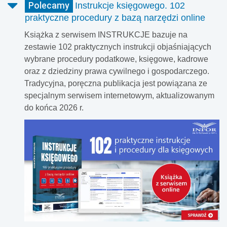
Polecamy
Instrukcje księgowego. 102
pełnego, obligatoryjnego fakturowania w Krajowym
praktyczne procedury z bazą narzędzi online
Systemie e-Faktur (KSeF). Ponad 2 miliony podatników
przesłało już do rządowej bazy 340 milionów dokumentów.
Książka z serwisem INSTRUKCJE bazuje na
Analizy z systemu SmartKSeF ujawniają jednak, że
zestawie 102 praktycznych instrukcji objaśniających
wystawcy mają problem z wystawieniem dokumentów,
wybrane procedury podatkowe, księgowe, kadrowe
szczególnie faktur korygujących, których prawie 20 proc.
oraz z dziedziny prawa cywilnego i gospodarczego.
zawiera błędy strukturalne lub logiczne.
Tradycyjna, poręczna publikacja jest powiązana ze
specjalnym serwisem internetowym, aktualizowanym
do końca 2026 r.