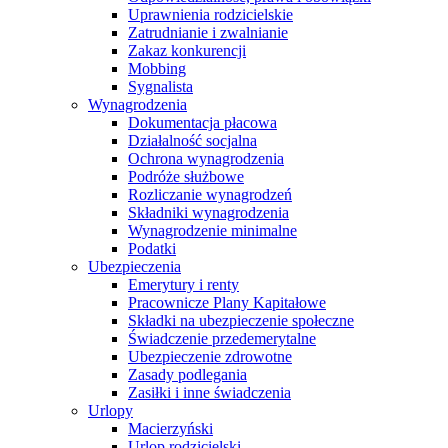
Uprawnienia rodzicielskie
Zatrudnianie i zwalnianie
Zakaz konkurencji
Mobbing
Sygnalista
Wynagrodzenia
Dokumentacja płacowa
Działalność socjalna
Ochrona wynagrodzenia
Podróże służbowe
Rozliczanie wynagrodzeń
Składniki wynagrodzenia
Wynagrodzenie minimalne
Podatki
Ubezpieczenia
Emerytury i renty
Pracownicze Plany Kapitałowe
Składki na ubezpieczenie społeczne
Świadczenie przedemerytalne
Ubezpieczenie zdrowotne
Zasady podlegania
Zasiłki i inne świadczenia
Urlopy
Macierzyński
Urlop rodzicielski