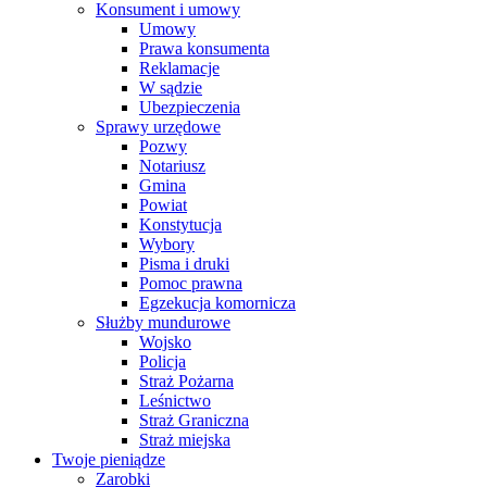
Konsument i umowy
Umowy
Prawa konsumenta
Reklamacje
W sądzie
Ubezpieczenia
Sprawy urzędowe
Pozwy
Notariusz
Gmina
Powiat
Konstytucja
Wybory
Pisma i druki
Pomoc prawna
Egzekucja komornicza
Służby mundurowe
Wojsko
Policja
Straż Pożarna
Leśnictwo
Straż Graniczna
Straż miejska
Twoje pieniądze
Zarobki