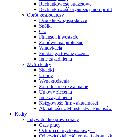
Rachunkowość budżetowa
Rachunkowość organizacji non-profit
Obrót gospodarczy
Działalność gospodarcza
Spółki
Cło
Finanse i inwestycje
Zamówienia publiczne
Windykacja
Fundacje, stowarzyszenia
Inne zagadnienia
ZUS i kadry
Składki
Urlopy
Wynagrodzenia
Zatrudnianie i zwalnianie
Umowy zlecenia
Inne zagadnienia
Księgowość firm - aktualności
Aktualności z Ministerstwa Finansów
Kadry
Indywidualne prawo pracy
Czas pracy
Ochrona danych osobowych
Odpowiedzialność, prawa i obowiązki