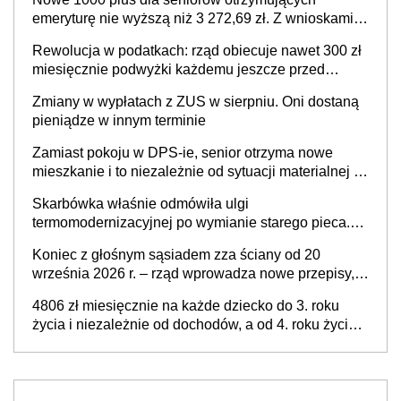
finansowania
emeryturę nie wyższą niż 3 272,69 zł. Z wnioskami
należy się pospieszyć, bo spóźnialscy świadczenia
Rewolucja w podatkach: rząd obiecuje nawet 300 zł
nie otrzymają
miesięcznie podwyżki każdemu jeszcze przed
wyborami
Zmiany w wypłatach z ZUS w sierpniu. Oni dostaną
pieniądze w innym terminie
Zamiast pokoju w DPS-ie, senior otrzyma nowe
mieszkanie i to niezależnie od sytuacji materialnej –
rząd ogłasza nowy program wsparcia dla osób po 60
Skarbówka właśnie odmówiła ulgi
roku życia
termomodernizacyjnej po wymianie starego pieca.
Uwaga, decyduje ważny szczegół!
Koniec z głośnym sąsiadem zza ściany od 20
września 2026 r. – rząd wprowadza nowe przepisy,
które poprawią komfort życia mieszkańców
4806 zł miesięcznie na każde dziecko do 3. roku
życia i niezależnie od dochodów, a od 4. roku życia
800 plus – nowe świadczenie ma odwrócić trend
spadku liczby urodzeń w Polsce