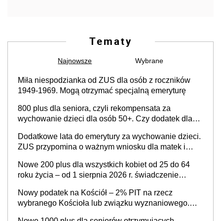
Tematy
Najnowsze
Wybrane
Miła niespodzianka od ZUS dla osób z roczników
1949-1969. Mogą otrzymać specjalną emeryturę
800 plus dla seniora, czyli rekompensata za
wychowanie dzieci dla osób 50+. Czy dodatek dla
seniorów za rodzicielstwo wejdzie w życie?
Dodatkowe lata do emerytury za wychowanie dzieci.
ZUS przypomina o ważnym wniosku dla matek i
ojców
Nowe 200 plus dla wszystkich kobiet od 25 do 64
roku życia – od 1 sierpnia 2026 r. świadczenie
przysługuje w ramach nowego programu rządowego
Nowy podatek na Kościół – 2% PIT na rzecz
wybranego Kościoła lub związku wyznaniowego.
Premier potwierdza prace nad zmianami w systemie
Nowe 1000 plus dla seniorów otrzymujących