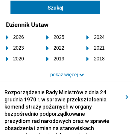
Dziennik Ustaw
2026
2025
2024
2023
2022
2021
2020
2019
2018
2017
2016
2015
pokaż więcej
2014
2013
2012
2011
2010
2009
Rozporządzenie Rady Ministrów z dnia 24
grudnia 1970 r. w sprawie przekształcenia
2008
2007
2006
komend straży pożarnych w organy
2005
2004
2003
bezpośrednio podporządkowane
prezydiom rad narodowych oraz w sprawie
2002
2001
2000
obsadzenia i zmian na stanowiskach