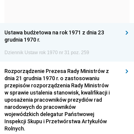
1960
1959
1958
1957
1956
1955
1954
1953
1952
Ustawa budżetowa na rok 1971 z dnia 23
1951
1950
1949
grudnia 1970 r.
1948
1947
1946
Dziennik Ustaw rok 1970 nr 31 poz. 259
1945
1944
1939
Rozporządzenie Prezesa Rady Ministrów z
1938
1937
1936
dnia 21 grudnia 1970 r. o zastosowaniu
1935
1934
1933
przepisów rozporządzenia Rady Ministrów
w sprawie ustalenia stanowisk, kwalifikacji i
1932
1931
1930
uposażenia pracowników prezydiów rad
1929
1928
1927
narodowych do pracowników
wojewódzkich delegatur Państwowej
1926
1925
1924
Inspekcji Skupu i Przetwórstwa Artykułów
1923
1922
1921
Rolnych.