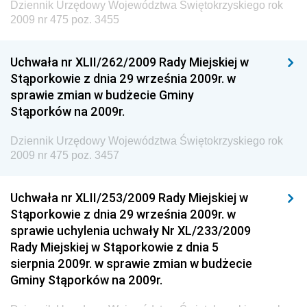
Dziennik Urzędowy Województwa Świętokrzyskiego rok
Dziennik Urzędowy Ministra Rozwoju, Pracy i
2009 nr 475 poz. 3455
Technologii
Dziennik Urzędowy Ministra Kultury, Dziedzictwa
Uchwała nr XLII/262/2009 Rady Miejskiej w
Narodowego i Sportu
Stąporkowie z dnia 29 września 2009r. w
sprawie zmian w budżecie Gminy
Dziennik Urzędowy Ministra Rodziny i Polityki
Stąporków na 2009r.
Społecznej
Dziennik Urzędowy Komendy Głównej Straży
Dziennik Urzędowy Województwa Świętokrzyskiego rok
Granicznej
2009 nr 475 poz. 3457
Dziennik Urzędowy Głównego Inspektoratu Transportu
Drogowego
Uchwała nr XLII/253/2009 Rady Miejskiej w
Stąporkowie z dnia 29 września 2009r. w
Dziennik Urzędowy Narodowego Banku Polskiego
sprawie uchylenia uchwały Nr XL/233/2009
Dziennik Urzędowy Komendy Głównej Policji
Rady Miejskiej w Stąporkowie z dnia 5
sierpnia 2009r. w sprawie zmian w budżecie
Dziennik Urzędowy Ministra Pracy i Polityki
Gminy Stąporków na 2009r.
Społecznej
Dziennik Urzędowy Ministra Transportu, Budownictwa