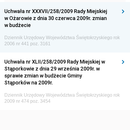
Konsumentów
Uchwała nr XXXVII/258/2009 Rady Miejskiej
Dziennik Urzędowy Ministra Pracy i Polityki
w Ożarowie z dnia 30 czerwca 2009r. zmian
Społecznej
w budżecie
Dziennik Urzędowy Ministra Spraw Zagranicznych
Dziennik Urzędowy Województwa Świętokrzyskiego rok
Dziennik Urzędowy Urzędu Lotnictwa Cywilnego
2006 nr 441 poz. 3161
Dziennik Urzędowy Komisji Nadzoru Finansowego
Uchwała nr XLII/258/2009 Rady Miejskiej w
Dziennik Urzędowy Ministerstwa Hutnictwa i
Stąporkowie z dnia 29 września 2009r. w
Przemysłu Maszynowego
sprawie zmian w budżecie Gminy
Dziennik Urzędowy Ministerstwa Zdrowia i Opieki
Stąporków na 2009r.
Społecznej
Dziennik Urzędowy Województwa Świętokrzyskiego rok
Dziennik Urzędowy Ministerstwa Rolnictwa, Leśnictwa
2009 nr 474 poz. 3454
i Gospodarki Żywnościowej
Dziennik Urzędowy Ministra Spraw Wewnętrznych
Dziennik Urzędowy Ministra Transportu, Budownictwa
i Gospodarki Morskiej