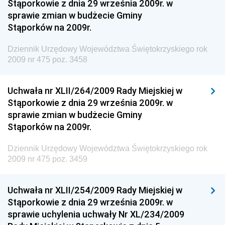
Stąporkowie z dnia 29 września 2009r. w
Gospodarki Terenowej i Ochrony Środowiska
sprawie zmian w budżecie Gminy
Dziennik Urzędowy Ministerstwa Administracji i
Stąporków na 2009r.
Gospodarki Przestrzennej
Dziennik Urzędowy Województwa Świętokrzyskiego rok
Dziennik Urzędowy Unii Europejskiej, L
2009 nr 475 poz. 3458
Dziennik Urzędowy Ministerstwa Komunikacji
Dziennik Urzędowy Ministerstwa Przemysłu
Uchwała nr XLII/264/2009 Rady Miejskiej w
Chemicznego i Lekkiego
Stąporkowie z dnia 29 września 2009r. w
sprawie zmian w budżecie Gminy
Dziennik Urzędowy Ministerstwa Rolnictwa i
Stąporków na 2009r.
Gospodarki Żywnościowej
Dziennik Urzędowy Ministra Rodziny, Pracy i Polityki
Dziennik Urzędowy Województwa Świętokrzyskiego rok
Społecznej
2009 nr 475 poz. 3459
Dziennik Urzędowy Ministra Cyfryzacji
Uchwała nr XLII/254/2009 Rady Miejskiej w
Dziennik Urzędowy Ministra Rozwoju
Stąporkowie z dnia 29 września 2009r. w
Dziennik Urzędowy Ministra Infrastruktury i
sprawie uchylenia uchwały Nr XL/234/2009
Budownictwa