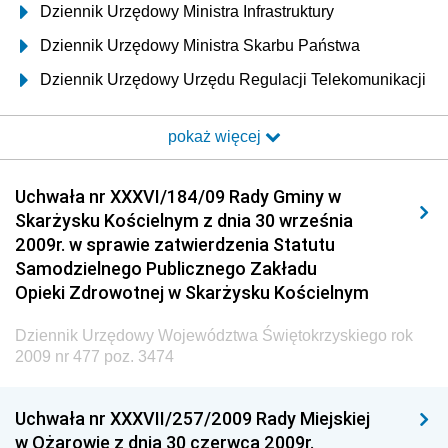
Dziennik Urzędowy Ministra Infrastruktury
Dziennik Urzędowy Ministra Skarbu Państwa
Dziennik Urzędowy Urzędu Regulacji Telekomunikacji
i Poczty
pokaż więcej
Dziennik Urzędowy Ministra Transportu i Budownictwa
Dziennik Urzędowy Urzędu Komunikacji
Uchwała nr XXXVI/184/09 Rady Gminy w
Elektronicznej
Skarżysku Kościelnym z dnia 30 września
Dziennik Urzędowy Ministra Spraw Wewnętrznych i
2009r. w sprawie zatwierdzenia Statutu
Administracji
Samodzielnego Publicznego Zakładu
Dziennik Urzędowy Ministra Transportu
Opieki Zdrowotnej w Skarżysku Kościelnym
Dziennik Urzędowy Ministra Budownictwa
Dziennik Urzędowy Województwa Świętokrzyskiego rok
Dziennik Urzędowy Ministra Nauki i Szkolnictwa
2009 nr 477 poz. 3474
Wyższego
Dziennik Urzędowy Głównego Urzędu Miar
Uchwała nr XXXVII/257/2009 Rady Miejskiej
w Ożarowie z dnia 30 czerwca 2009r.
Dziennik Urzędowy Ministra Rolnictwa i Rozwoju Wsi