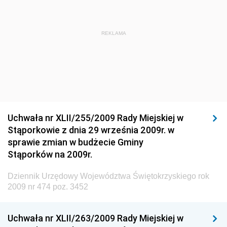
Dziennik Urzędowy Ministra Administracji i Cyfryzacji
Dziennik Urzędowy Głównego Inspektora Ochrony
REKLAMA
Środowiska
Dziennik Urzędowy Ministra Środowiska
Dziennik Urzędowy Ministra Sportu i Turystyki
Dziennik Urzędowy Ministra Rozwoju Regionalnego
Dziennik Urzędowy Ministra Budownictwa i Przemysłu
Uchwała nr XLII/255/2009 Rady Miejskiej w
Materiałów Budowlanych
Stąporkowie z dnia 29 września 2009r. w
sprawie zmian w budżecie Gminy
Dziennik Urzędowy Ministra Infrastruktury i Rozwoju
Stąporków na 2009r.
Dziennik Urzędowy Głównego Inspektoratu Ochrony
Środowiska
Dziennik Urzędowy Województwa Świętokrzyskiego rok
2009 nr 474 poz. 3452
Dziennik Urzędowy Generalnej Dyrekcji Ochrony
Środowiska
Uchwała nr XLII/263/2009 Rady Miejskiej w
Dziennik Urzędowy Ministerstwa Administracji,