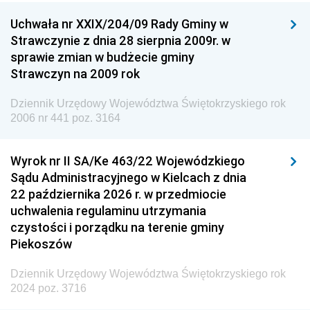
Dziennik Urzędowy Ministra Nauki
Uchwała nr XXIX/204/09 Rady Gminy w
Dziennik Urzędowy Ministra Przemysłu
Strawczynie z dnia 28 sierpnia 2009r. w
Dziennik Urzędowy Ministra Finansów i Gospodarki
sprawie zmian w budżecie gminy
Strawczyn na 2009 rok
Dziennik Urzędowy Ministra do Spraw Unii
Europejskiej
Dziennik Urzędowy Województwa Świętokrzyskiego rok
Dziennik Urzędowy Agencji Wywiadu
2006 nr 441 poz. 3164
Wyrok nr II SA/Ke 463/22 Wojewódzkiego
Sądu Administracyjnego w Kielcach z dnia
22 października 2026 r. w przedmiocie
uchwalenia regulaminu utrzymania
czystości i porządku na terenie gminy
Piekoszów
Dziennik Urzędowy Województwa Świętokrzyskiego rok
2024 poz. 3716