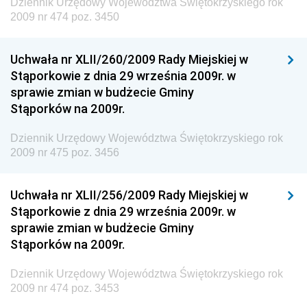
Dziennik Urzędowy Województwa Świętokrzyskiego rok
i Gospodarki Morskiej
2009 nr 474 poz. 3450
Dziennik Urzędowy Ministra Rozwoju i Technologii
Uchwała nr XLII/260/2009 Rady Miejskiej w
Dziennik Urzędowy Ministra Spraw Zagranicznych
Stąporkowie z dnia 29 września 2009r. w
Dziennik Urzędowy Centralnego Biura
sprawie zmian w budżecie Gminy
Antykorupcyjnego
Stąporków na 2009r.
Dziennik Urzędowy Agencji Bezpieczeństwa
Wewnętrznego
Dziennik Urzędowy Województwa Świętokrzyskiego rok
2009 nr 475 poz. 3456
Dziennik Urzędowy Urzędu Patentowego
Rzeczypospolitej Polskiej
Uchwała nr XLII/256/2009 Rady Miejskiej w
Dziennik Urzędowy Generalnej Dyrekcji Dróg
Stąporkowie z dnia 29 września 2009r. w
Krajowych i Autostrad
sprawie zmian w budżecie Gminy
Dziennik Urzędowy Ministra Środowiska
Stąporków na 2009r.
Dziennik Urzędowy Ministra Administracji i Cyfryzacji
Dziennik Urzędowy Województwa Świętokrzyskiego rok
Dziennik Urzędowy Ministra Edukacji
2009 nr 474 poz. 3453