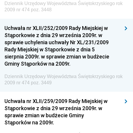
Dziennik Urzędowy Województwa Świętokrzyskiego rok
Dziennik Urzędowy Ministra Finansów, Inwestycji i
2009 nr 474 poz. 3448
Rozwoju
Dziennik Urzędowy Ministra Klimatu
Uchwała nr XLII/252/2009 Rady Miejskiej w
Dziennik Urzędowy Ministra Sportu
Stąporkowie z dnia 29 września 2009r. w
Dziennik Urzędowy Ministra Funduszy i Polityki
sprawie uchylenia uchwały Nr XL/231/2009
Regionalnej
Rady Miejskiej w Stąporkowie z dnia 5
sierpnia 2009r. w sprawie zmian w budżecie
Dziennik Urzędowy Ministra Aktywów Państwowych
Gminy Stąporków na 2009r.
Dziennik Urzędowy Ministra Zdrowia
Dziennik Urzędowy Województwa Świętokrzyskiego rok
Dziennik Urzędowy Ministra Środowiska i Głównego
2009 nr 474 poz. 3449
Inspektora Ochrony Środowiska
Dziennik Urzędowy Ministra Klimatu i Środowiska
Uchwała nr XLII/259/2009 Rady Miejskiej w
Dziennik Urzędowy Ministerstwa Kultury, Dziedzictwa
Stąporkowie z dnia 29 września 2009r. w
Narodowego i Sportu
sprawie zmian w budżecie Gminy
Stąporków na 2009r.
Dziennik Urzędowy Ministra Finansów, Funduszy i
Polityki Regionalnej