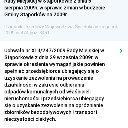
Rady Miejskiej w Stąporkowie z dnia 5
sierpnia 2009r. w sprawie zmian w budżecie
Dziennik Urzędowy Ministra Gospodarki Morskiej i
Gminy Stąporków na 2009r.
Żeglugi Śródlądowej
Dziennik Urzędowy Ministra Energii
Dziennik Urzędowy Województwa Świętokrzyskiego rok
2009 nr 474 poz. 3451
Dziennik Urzędowy Ministra Finansów
Dziennik Urzędowy Ministra Sprawiedliwości
Uchwała nr XLII/247/2009 Rady Miejskiej w
Dziennik Urzędowy Ministra Rozwoju i Finansów
Stąporkowie z dnia 29 września 2009r. w
Dziennik Urzędowy Wyższego Urzędu Górniczego
sprawie określenia wymagań jakie powinien
spełniać przedsiębiorca ubiegający się o
Dziennik Urzędowy Prezesa Urzędu Transportu
uzyskanie zezwolenia na prowadzenie
Kolejowego
działalności w zakresie odbierania
Dziennik Urzędowy Ministra Przedsiębiorczości i
odpadów komunalnych od właścicieli
Technologii
nieruchomości i przedsiębiorca ubiegający
się o uzyskanie zezwolenia na opróżnianie
Dziennik Urzędowy Ministra Inwestycji i Rozwoju
zbiorników bezodpływowych i transport
Dziennik Urzędowy Naczelnego Dyrektora Archiwów
nieczystości ciekłych.
Państwowych