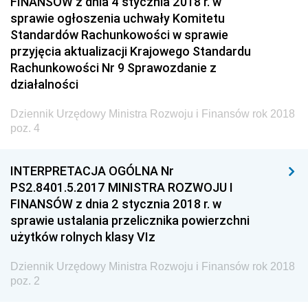
FINANSÓW z dnia 4 stycznia 2018 r. w
Dziennik Urzędowy Głównego Inspektoratu Ochrony
sprawie ogłoszenia uchwały Komitetu
Środowiska
Standardów Rachunkowości w sprawie
przyjęcia aktualizacji Krajowego Standardu
Dziennik Urzędowy Generalnej Dyrekcji Ochrony
Rachunkowości Nr 9 Sprawozdanie z
Środowiska
działalności
Dziennik Urzędowy Ministerstwa Administracji,
Gospodarki Terenowej i Ochrony Środowiska
Dziennik Urzędowy Ministra Rozwoju i Finansów rok 2018
poz. 4
Dziennik Urzędowy Ministerstwa Administracji i
Gospodarki Przestrzennej
INTERPRETACJA OGÓLNA Nr
Dziennik Urzędowy Unii Europejskiej, L
PS2.8401.5.2017 MINISTRA ROZWOJU I
Dziennik Urzędowy Ministerstwa Komunikacji
FINANSÓW z dnia 2 stycznia 2018 r. w
sprawie ustalania przelicznika powierzchni
Dziennik Urzędowy Ministerstwa Przemysłu
użytków rolnych klasy VIz
Chemicznego i Lekkiego
Dziennik Urzędowy Ministerstwa Rolnictwa i
Dziennik Urzędowy Ministra Rozwoju i Finansów rok 2018
Gospodarki Żywnościowej
poz. 2
Dziennik Urzędowy Ministra Rodziny, Pracy i Polityki