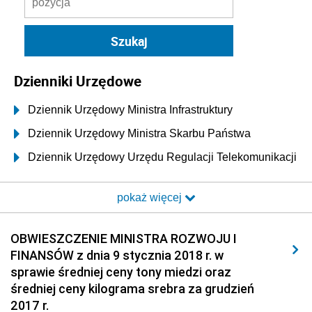
Dzienniki Urzędowe
Dziennik Urzędowy Ministra Infrastruktury
Dziennik Urzędowy Ministra Skarbu Państwa
Dziennik Urzędowy Urzędu Regulacji Telekomunikacji
i Poczty
pokaż więcej
Dziennik Urzędowy Ministra Transportu i Budownictwa
Dziennik Urzędowy Urzędu Komunikacji
OBWIESZCZENIE MINISTRA ROZWOJU I
Elektronicznej
FINANSÓW z dnia 9 stycznia 2018 r. w
Dziennik Urzędowy Ministra Spraw Wewnętrznych i
sprawie średniej ceny tony miedzi oraz
Administracji
średniej ceny kilograma srebra za grudzień
Dziennik Urzędowy Ministra Transportu
2017 r.