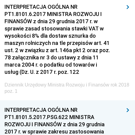
Społecznej
INTERPRETACJA OGÓLNA NR
PT1.8101.6.2017 MINISTRA ROZWOJU I
Dziennik Urzędowy Ministra Cyfryzacji
FINANSÓW z dnia 29 grudnia 2017 r. w
Dziennik Urzędowy Ministra Rozwoju
sprawie zasad stosowania stawki VAT w
Dziennik Urzędowy Ministra Infrastruktury i
wysokości 8% dla dostaw sznurka do
Budownictwa
maszyn rolniczych na tle przepisów art. 41
ust. 2 w związku z art. 146a pkt 2 oraz poz.
Dziennik Urzędowy Ministra Gospodarki Morskiej i
78 załącznika nr 3 do ustawy z dnia 11
Żeglugi Śródlądowej
marca 2004 r. o podatku od towarów i
Dziennik Urzędowy Ministra Energii
usług (Dz. U. z 2017 r. poz. 122
Dziennik Urzędowy Ministra Finansów
Dziennik Urzędowy Ministra Rozwoju i Finansów rok 2018
Dziennik Urzędowy Ministra Sprawiedliwości
poz. 1
Dziennik Urzędowy Ministra Rozwoju i Finansów
2018
INTERPRETACJA OGÓLNA NR
PT1.8101.5.2017.PSG.622 MINISTRA
2017
ROZWOJU I FINANSÓW z dnia 29 grudnia
2016
2017 r. w sprawie zakresu zastosowania