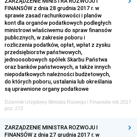
ZARZĄDZENIE MINISTRA ROZWOJU I
FINANSÓW z dnia 28 grudnia 2017 r. w
Dziennik Urzędowy Ministra Zdrowia
sprawie zasad rachunkowości i planów
Dziennik Urzędowy Ministra Środowiska i Głównego
kont dla organów podatkowych podległych
Inspektora Ochrony Środowiska
ministrowi właściwemu do spraw finansów
publicznych, w zakresie poboru i
Dziennik Urzędowy Ministra Klimatu i Środowiska
rozliczenia podatków, opłat, wpłat z zysku
Dziennik Urzędowy Ministerstwa Kultury, Dziedzictwa
przedsiębiorstw państwowych,
Narodowego i Sportu
jednoosobowych spółek Skarbu Państwa
Dziennik Urzędowy Ministra Finansów, Funduszy i
oraz banków państwowych, a także innych
Polityki Regionalnej
niepodatkowych należności budżetowych,
do których poboru, ustalania lub określania
Dziennik Urzędowy Ministra Rozwoju, Pracy i
są uprawnione organy podatkowe
Technologii
Dziennik Urzędowy Ministra Kultury, Dziedzictwa
Dziennik Urzędowy Ministra Rozwoju i Finansów rok 2017
Narodowego i Sportu
poz. 272
Dziennik Urzędowy Ministra Rodziny i Polityki
Społecznej
ZARZĄDZENIE MINISTRA ROZWOJU I
FINANSÓW z dnia 27 grudnia 2017 r. w
Dziennik Urzędowy Komendy Głównej Straży