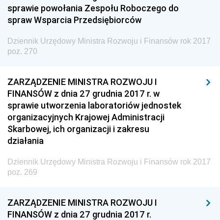
sprawie powołania Zespołu Roboczego do
Granicznej
spraw Wsparcia Przedsiębiorców
Dziennik Urzędowy Głównego Inspektoratu Transportu
Drogowego
Dziennik Urzędowy Ministra Rozwoju i Finansów rok 2017
poz. 270
Dziennik Urzędowy Narodowego Banku Polskiego
Dziennik Urzędowy Komendy Głównej Policji
ZARZĄDZENIE MINISTRA ROZWOJU I
Dziennik Urzędowy Ministra Pracy i Polityki
FINANSÓW z dnia 27 grudnia 2017 r. w
Społecznej
sprawie utworzenia laboratoriów jednostek
organizacyjnych Krajowej Administracji
Dziennik Urzędowy Ministra Transportu, Budownictwa
Skarbowej, ich organizacji i zakresu
i Gospodarki Morskiej
działania
Dziennik Urzędowy Ministra Rozwoju i Technologii
Dziennik Urzędowy Ministra Rozwoju i Finansów rok 2017
Dziennik Urzędowy Ministra Spraw Zagranicznych
poz. 269
Dziennik Urzędowy Centralnego Biura
Antykorupcyjnego
ZARZĄDZENIE MINISTRA ROZWOJU I
Dziennik Urzędowy Agencji Bezpieczeństwa
FINANSÓW z dnia 27 grudnia 2017 r.
Wewnętrznego