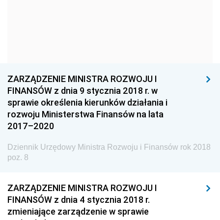
Dziennik Urzędowy Ministra Kultury i Dziedzictwa
Narodowego
Dziennik Urzędowy Komendy Głównej Policji
Dziennik Urzędowy Ministra Gospodarki
Dziennik Urzędowy Urzędu Ochrony Konkurencji i
ZARZĄDZENIE MINISTRA ROZWOJU I
Konsumentów
FINANSÓW z dnia 9 stycznia 2018 r. w
Dziennik Urzędowy Ministra Pracy i Polityki
sprawie określenia kierunków działania i
Społecznej
rozwoju Ministerstwa Finansów na lata
2017–2020
Dziennik Urzędowy Ministra Spraw Zagranicznych
Dziennik Urzędowy Urzędu Lotnictwa Cywilnego
Dziennik Urzędowy Ministra Rozwoju i Finansów rok 2018
poz. 8
Dziennik Urzędowy Komisji Nadzoru Finansowego
Dziennik Urzędowy Ministerstwa Hutnictwa i
ZARZĄDZENIE MINISTRA ROZWOJU I
Przemysłu Maszynowego
FINANSÓW z dnia 4 stycznia 2018 r.
Dziennik Urzędowy Ministerstwa Zdrowia i Opieki
zmieniające zarządzenie w sprawie
Społecznej