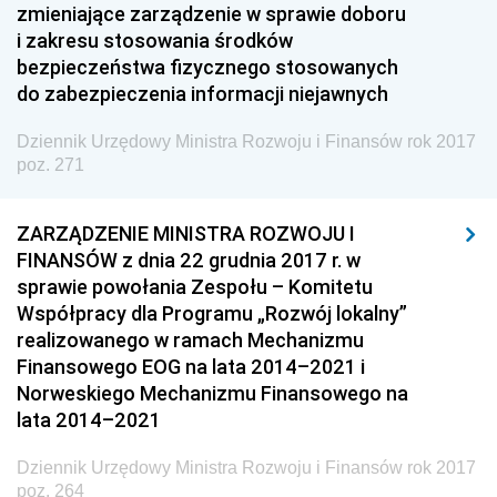
zmieniające zarządzenie w sprawie doboru
i zakresu stosowania środków
Dziennik Urzędowy Urzędu Patentowego
bezpieczeństwa fizycznego stosowanych
Rzeczypospolitej Polskiej
do zabezpieczenia informacji niejawnych
Dziennik Urzędowy Generalnej Dyrekcji Dróg
Krajowych i Autostrad
Dziennik Urzędowy Ministra Rozwoju i Finansów rok 2017
poz. 271
Dziennik Urzędowy Ministra Środowiska
Dziennik Urzędowy Ministra Administracji i Cyfryzacji
ZARZĄDZENIE MINISTRA ROZWOJU I
Dziennik Urzędowy Ministra Edukacji
FINANSÓW z dnia 22 grudnia 2017 r. w
Dziennik Urzędowy Ministra Nauki
sprawie powołania Zespołu – Komitetu
Współpracy dla Programu „Rozwój lokalny”
Dziennik Urzędowy Ministra Przemysłu
realizowanego w ramach Mechanizmu
Dziennik Urzędowy Ministra Finansów i Gospodarki
Finansowego EOG na lata 2014–2021 i
Norweskiego Mechanizmu Finansowego na
Dziennik Urzędowy Ministra do Spraw Unii
lata 2014–2021
Europejskiej
Dziennik Urzędowy Agencji Wywiadu
Dziennik Urzędowy Ministra Rozwoju i Finansów rok 2017
poz. 264