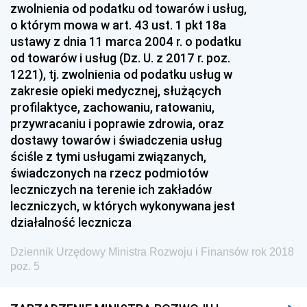
zwolnienia od podatku od towarów i usług,
Dziennik Urzędowy Wyższego Urzędu Górniczego
o którym mowa w art. 43 ust. 1 pkt 18a
Dziennik Urzędowy Prezesa Urzędu Transportu
ustawy z dnia 11 marca 2004 r. o podatku
Kolejowego
od towarów i usług (Dz. U. z 2017 r. poz.
1221), tj. zwolnienia od podatku usług w
Dziennik Urzędowy Ministra Przedsiębiorczości i
zakresie opieki medycznej, służących
Technologii
profilaktyce, zachowaniu, ratowaniu,
Dziennik Urzędowy Ministra Inwestycji i Rozwoju
przywracaniu i poprawie zdrowia, oraz
dostawy towarów i świadczenia usług
Dziennik Urzędowy Naczelnego Dyrektora Archiwów
ściśle z tymi usługami związanych,
Państwowych
świadczonych na rzecz podmiotów
Dziennik Urzędowy Ministra Finansów, Inwestycji i
leczniczych na terenie ich zakładów
Rozwoju
leczniczych, w których wykonywana jest
Dziennik Urzędowy Ministra Klimatu
działalność lecznicza
Dziennik Urzędowy Ministra Sportu
Dziennik Urzędowy Ministra Rozwoju i Finansów rok 2018
Dziennik Urzędowy Ministra Funduszy i Polityki
poz. 5
Regionalnej
Dziennik Urzędowy Ministra Aktywów Państwowych