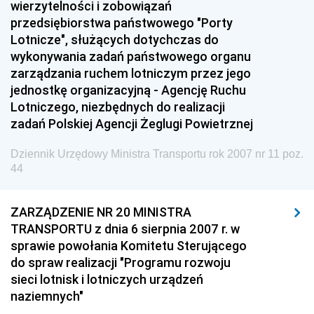
wierzytelności i zobowiązań
przedsiębiorstwa państwowego "Porty
Dziennik Urzędowy Ministra Środowiska i Głównego
Lotnicze", służących dotychczas do
Inspektora Ochrony Środowiska
wykonywania zadań państwowego organu
Dziennik Urzędowy Ministra Klimatu i Środowiska
zarządzania ruchem lotniczym przez jego
Dziennik Urzędowy Ministerstwa Kultury, Dziedzictwa
jednostkę organizacyjną - Agencję Ruchu
Narodowego i Sportu
Lotniczego, niezbędnych do realizacji
zadań Polskiej Agencji Żeglugi Powietrznej
Dziennik Urzędowy Ministra Finansów, Funduszy i
Polityki Regionalnej
Dziennik Urzędowy Ministra Transportu rok 2007 nr 11 poz.
Dziennik Urzędowy Ministra Rozwoju, Pracy i
44
Technologii
Dziennik Urzędowy Ministra Kultury, Dziedzictwa
ZARZĄDZENIE NR 20 MINISTRA
Narodowego i Sportu
TRANSPORTU z dnia 6 sierpnia 2007 r. w
sprawie powołania Komitetu Sterującego
Dziennik Urzędowy Ministra Rodziny i Polityki
do spraw realizacji "Programu rozwoju
Społecznej
sieci lotnisk i lotniczych urządzeń
Dziennik Urzędowy Komendy Głównej Straży
naziemnych"
Granicznej