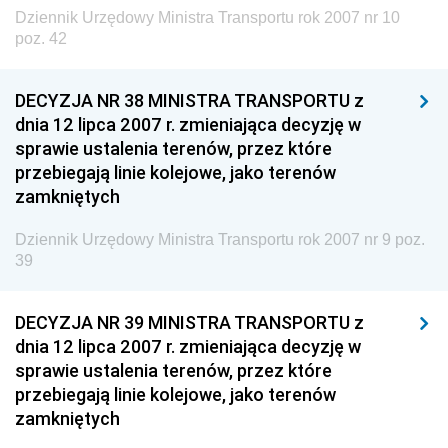
Dziennik Urzędowy Ministra Transportu rok 2007 nr 10
Dziennik Urzędowy Głównego Inspektoratu Transportu
poz. 42
Drogowego
Dziennik Urzędowy Narodowego Banku Polskiego
DECYZJA NR 38 MINISTRA TRANSPORTU z
Dziennik Urzędowy Komendy Głównej Policji
dnia 12 lipca 2007 r. zmieniająca decyzję w
sprawie ustalenia terenów, przez które
Dziennik Urzędowy Ministra Pracy i Polityki
przebiegają linie kolejowe, jako terenów
Społecznej
zamkniętych
Dziennik Urzędowy Ministra Transportu, Budownictwa
i Gospodarki Morskiej
Dziennik Urzędowy Ministra Transportu rok 2007 nr 9 poz.
39
Dziennik Urzędowy Ministra Rozwoju i Technologii
Dziennik Urzędowy Ministra Spraw Zagranicznych
DECYZJA NR 39 MINISTRA TRANSPORTU z
Dziennik Urzędowy Centralnego Biura
dnia 12 lipca 2007 r. zmieniająca decyzję w
Antykorupcyjnego
sprawie ustalenia terenów, przez które
Dziennik Urzędowy Agencji Bezpieczeństwa
przebiegają linie kolejowe, jako terenów
Wewnętrznego
zamkniętych
Dziennik Urzędowy Urzędu Patentowego