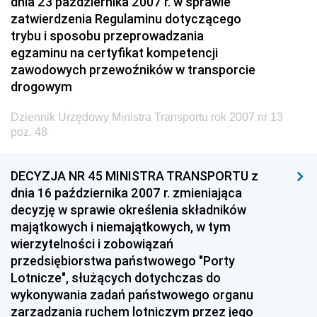
dnia 23 października 2007 r. w sprawie
Materiałów Budowlanych
zatwierdzenia Regulaminu dotyczącego
trybu i sposobu przeprowadzania
Dziennik Urzędowy Ministra Infrastruktury i Rozwoju
egzaminu na certyfikat kompetencji
Dziennik Urzędowy Głównego Inspektoratu Ochrony
zawodowych przewoźników w transporcie
Środowiska
drogowym
Dziennik Urzędowy Generalnej Dyrekcji Ochrony
Dziennik Urzędowy Ministra Transportu rok 2007 nr 13
Środowiska
poz. 48
Dziennik Urzędowy Ministerstwa Administracji,
Gospodarki Terenowej i Ochrony Środowiska
DECYZJA NR 45 MINISTRA TRANSPORTU z
Dziennik Urzędowy Ministerstwa Administracji i
dnia 16 października 2007 r. zmieniająca
Gospodarki Przestrzennej
decyzję w sprawie określenia składników
majątkowych i niemajątkowych, w tym
Dziennik Urzędowy Unii Europejskiej, L
wierzytelności i zobowiązań
Dziennik Urzędowy Ministerstwa Komunikacji
przedsiębiorstwa państwowego "Porty
Dziennik Urzędowy Ministerstwa Przemysłu
Lotnicze", służących dotychczas do
Chemicznego i Lekkiego
wykonywania zadań państwowego organu
zarządzania ruchem lotniczym przez jego
Dziennik Urzędowy Ministerstwa Rolnictwa i