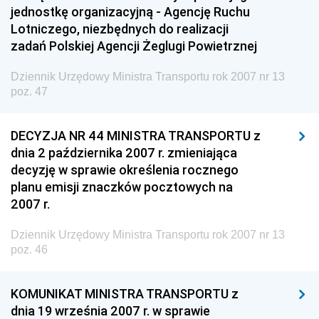
jednostkę organizacyjną - Agencję Ruchu
Gospodarki Żywnościowej
Lotniczego, niezbędnych do realizacji
Dziennik Urzędowy Ministra Rodziny, Pracy i Polityki
zadań Polskiej Agencji Żeglugi Powietrznej
Społecznej
Dziennik Urzędowy Ministra Transportu rok 2007 nr 13
Dziennik Urzędowy Ministra Cyfryzacji
poz. 47
Dziennik Urzędowy Ministra Rozwoju
Dziennik Urzędowy Ministra Infrastruktury i
DECYZJA NR 44 MINISTRA TRANSPORTU z
Budownictwa
dnia 2 października 2007 r. zmieniająca
decyzję w sprawie określenia rocznego
Dziennik Urzędowy Ministra Gospodarki Morskiej i
planu emisji znaczków pocztowych na
Żeglugi Śródlądowej
2007 r.
Dziennik Urzędowy Ministra Energii
Dziennik Urzędowy Ministra Transportu rok 2007 nr 13
Dziennik Urzędowy Ministra Finansów
poz. 46
Dziennik Urzędowy Ministra Sprawiedliwości
Dziennik Urzędowy Ministra Rozwoju i Finansów
KOMUNIKAT MINISTRA TRANSPORTU z
Dziennik Urzędowy Wyższego Urzędu Górniczego
dnia 19 września 2007 r. w sprawie