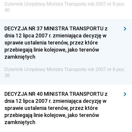
Dziennik Urzędowy Ministra Transportu rok 2007 nr 9 poz.
Rzeczypospolitej Polskiej
40
Dziennik Urzędowy Generalnej Dyrekcji Dróg
Krajowych i Autostrad
DECYZJA NR 37 MINISTRA TRANSPORTU z
Dziennik Urzędowy Ministra Środowiska
dnia 12 lipca 2007 r. zmieniająca decyzję w
sprawie ustalenia terenów, przez które
Dziennik Urzędowy Ministra Administracji i Cyfryzacji
przebiegają linie kolejowe, jako terenów
Dziennik Urzędowy Ministra Edukacji
zamkniętych
Dziennik Urzędowy Ministra Nauki
Dziennik Urzędowy Ministra Transportu rok 2007 nr 9 poz.
Dziennik Urzędowy Ministra Przemysłu
38
Dziennik Urzędowy Ministra Finansów i Gospodarki
DECYZJA NR 40 MINISTRA TRANSPORTU z
Dziennik Urzędowy Ministra do Spraw Unii
dnia 12 lipca 2007 r. zmieniająca decyzję w
Europejskiej
sprawie ustalenia terenów, przez które
Dziennik Urzędowy Agencji Wywiadu
przebiegają linie kolejowe, jako terenów
zamkniętych