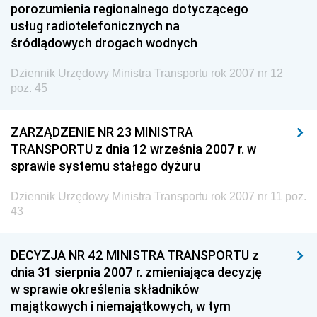
porozumienia regionalnego dotyczącego
Dziennik Urzędowy Prezesa Urzędu Transportu
usług radiotelefonicznych na
Kolejowego
śródlądowych drogach wodnych
Dziennik Urzędowy Ministra Przedsiębiorczości i
Technologii
Dziennik Urzędowy Ministra Transportu rok 2007 nr 12
poz. 45
Dziennik Urzędowy Ministra Inwestycji i Rozwoju
Dziennik Urzędowy Naczelnego Dyrektora Archiwów
ZARZĄDZENIE NR 23 MINISTRA
Państwowych
TRANSPORTU z dnia 12 września 2007 r. w
Dziennik Urzędowy Ministra Finansów, Inwestycji i
sprawie systemu stałego dyżuru
Rozwoju
Dziennik Urzędowy Ministra Transportu rok 2007 nr 11 poz.
Dziennik Urzędowy Ministra Klimatu
43
Dziennik Urzędowy Ministra Sportu
Dziennik Urzędowy Ministra Funduszy i Polityki
DECYZJA NR 42 MINISTRA TRANSPORTU z
Regionalnej
dnia 31 sierpnia 2007 r. zmieniająca decyzję
w sprawie określenia składników
Dziennik Urzędowy Ministra Aktywów Państwowych
majątkowych i niemajątkowych, w tym
Dziennik Urzędowy Ministra Zdrowia