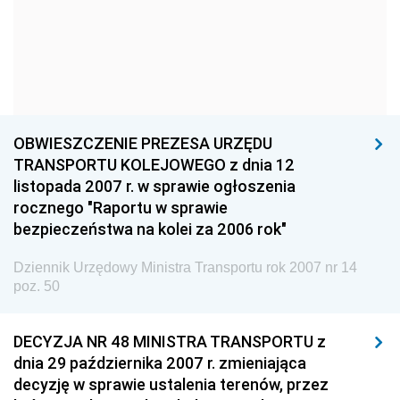
Straży Pożarnej
Dziennik Urzędowy Głównego Urzędu Statystycznego
Dziennik Urzędowy Ministra Kultury i Dziedzictwa
Narodowego
Dziennik Urzędowy Komendy Głównej Policji
OBWIESZCZENIE PREZESA URZĘDU
Dziennik Urzędowy Ministra Gospodarki
TRANSPORTU KOLEJOWEGO z dnia 12
listopada 2007 r. w sprawie ogłoszenia
Dziennik Urzędowy Urzędu Ochrony Konkurencji i
rocznego "Raportu w sprawie
Konsumentów
bezpieczeństwa na kolei za 2006 rok"
Dziennik Urzędowy Ministra Pracy i Polityki
Społecznej
Dziennik Urzędowy Ministra Transportu rok 2007 nr 14
poz. 50
Dziennik Urzędowy Ministra Spraw Zagranicznych
Dziennik Urzędowy Urzędu Lotnictwa Cywilnego
DECYZJA NR 48 MINISTRA TRANSPORTU z
Dziennik Urzędowy Komisji Nadzoru Finansowego
dnia 29 października 2007 r. zmieniająca
decyzję w sprawie ustalenia terenów, przez
Dziennik Urzędowy Ministerstwa Hutnictwa i