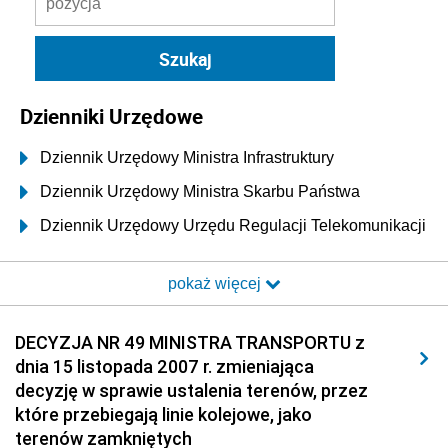
Dzienniki Urzędowe
Dziennik Urzędowy Ministra Infrastruktury
Dziennik Urzędowy Ministra Skarbu Państwa
Dziennik Urzędowy Urzędu Regulacji Telekomunikacji
i Poczty
pokaż więcej
Dziennik Urzędowy Ministra Transportu i Budownictwa
Dziennik Urzędowy Urzędu Komunikacji
DECYZJA NR 49 MINISTRA TRANSPORTU z
Elektronicznej
dnia 15 listopada 2007 r. zmieniająca
Dziennik Urzędowy Ministra Spraw Wewnętrznych i
decyzję w sprawie ustalenia terenów, przez
Administracji
które przebiegają linie kolejowe, jako
Dziennik Urzędowy Ministra Transportu
terenów zamkniętych