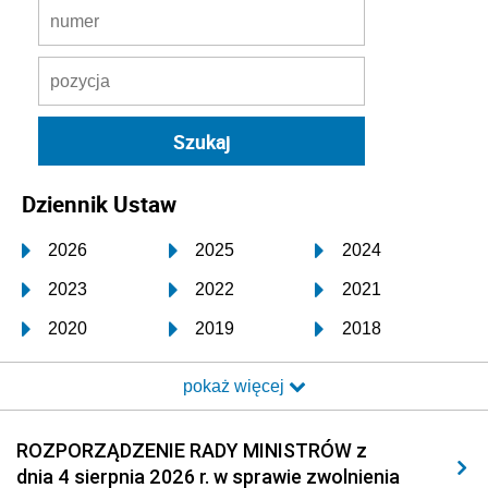
Dziennik Ustaw
2026
2025
2024
2023
2022
2021
2020
2019
2018
2017
2016
2015
pokaż więcej
2014
2013
2012
2011
2010
2009
ROZPORZĄDZENIE RADY MINISTRÓW z
dnia 4 sierpnia 2026 r. w sprawie zwolnienia
2008
2007
2006