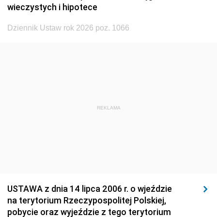
1929
1928
1927
wieczystych i hipotece
1926
1925
1924
Dziennik Ustaw rok 2026 poz. 1066
1923
1922
1921
1920
1919
1918
REKLAMA
USTAWA z dnia 14 lipca 2006 r. o wjeździe
na terytorium Rzeczypospolitej Polskiej,
pobycie oraz wyjeździe z tego terytorium