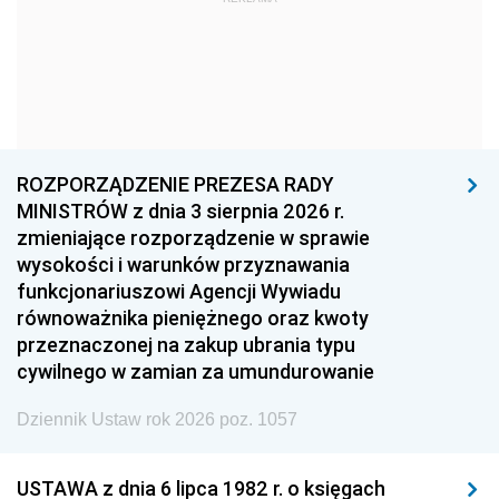
1969
1968
1967
1966
1965
1964
1963
1962
1961
1960
1959
1958
1957
1956
1955
ROZPORZĄDZENIE PREZESA RADY
MINISTRÓW z dnia 3 sierpnia 2026 r.
1954
1953
1952
zmieniające rozporządzenie w sprawie
1951
1950
1949
wysokości i warunków przyznawania
funkcjonariuszowi Agencji Wywiadu
1948
1947
1946
równoważnika pieniężnego oraz kwoty
1945
1944
1939
przeznaczonej na zakup ubrania typu
cywilnego w zamian za umundurowanie
1938
1937
1936
Dziennik Ustaw rok 2026 poz. 1057
1935
1934
1933
1932
1931
1930
USTAWA z dnia 6 lipca 1982 r. o księgach