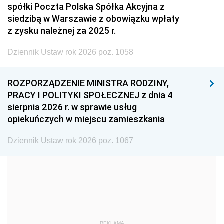
spółki Poczta Polska Spółka Akcyjna z
2005
2004
2003
siedzibą w Warszawie z obowiązku wpłaty
z zysku należnej za 2025 r.
2002
2001
2000
Dziennik Ustaw rok 2026 poz. 1058
1999
1998
1997
1996
1995
1994
ROZPORZĄDZENIE MINISTRA RODZINY,
1993
1992
1991
PRACY I POLITYKI SPOŁECZNEJ z dnia 4
sierpnia 2026 r. w sprawie usług
1990
1989
1988
opiekuńczych w miejscu zamieszkania
1987
1986
1985
Dziennik Ustaw rok 2026 poz. 1067
1984
1983
1982
1981
1980
1979
1978
1977
1976
1975
1974
1973
1972
1971
1970
REKLAMA