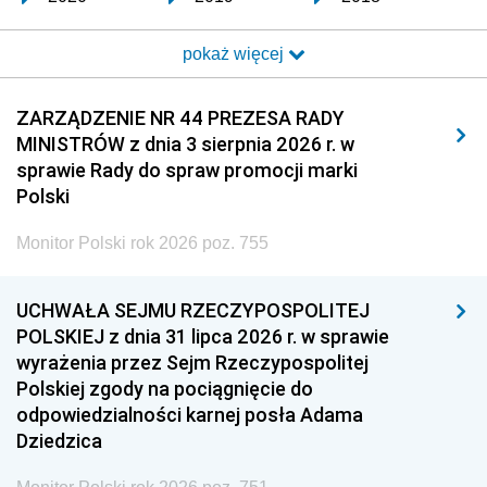
2017
2016
2015
pokaż więcej
2014
2013
2012
2011
2010
2009
ZARZĄDZENIE NR 44 PREZESA RADY
MINISTRÓW z dnia 3 sierpnia 2026 r. w
2008
2007
2006
sprawie Rady do spraw promocji marki
2005
2004
2003
Polski
2002
2001
2000
Monitor Polski rok 2026 poz. 755
1999
1998
1997
UCHWAŁA SEJMU RZECZYPOSPOLITEJ
1996
1995
1994
POLSKIEJ z dnia 31 lipca 2026 r. w sprawie
1993
1992
1991
wyrażenia przez Sejm Rzeczypospolitej
Polskiej zgody na pociągnięcie do
1990
1989
1988
odpowiedzialności karnej posła Adama
1987
1986
1985
Dziedzica
1984
1983
1982