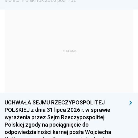
Monitor Polski rok 2026 poz. 751
1981
1980
1979
1978
1977
1976
1975
1974
1973
1972
1971
1970
1969
1968
1967
REKLAMA
1966
1965
1964
1963
1962
1961
1960
1959
1958
1957
1956
1955
UCHWAŁA SEJMU RZECZYPOSPOLITEJ
1954
1953
1952
POLSKIEJ z dnia 31 lipca 2026 r. w sprawie
1951
1950
1949
wyrażenia przez Sejm Rzeczypospolitej
Polskiej zgody na pociągnięcie do
1948
1947
1946
odpowiedzialności karnej posła Wojciecha