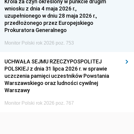
1939
1938
1937
Króla za czyn określony w punkcie drugim
wniosku z dnia 4 maja 2026 r.,
1936
1930
uzupełnionego w dniu 28 maja 2026 r.,
przedłożonego przez Europejskiego
Prokuratora Generalnego
Monitor Polski rok 2026 poz. 753
UCHWAŁA SEJMU RZECZYPOSPOLITEJ
POLSKIEJ z dnia 31 lipca 2026 r. w sprawie
uczczenia pamięci uczestników Powstania
Warszawskiego oraz ludności cywilnej
Warszawy
Monitor Polski rok 2026 poz. 767