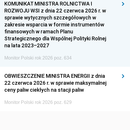
KOMUNIKAT MINISTRA ROLNICTWA I
1960
1959
1958
ROZWOJU WSI z dnia 22 czerwca 2026 r. w
1957
1956
1955
sprawie wytycznych szczegółowych w
zakresie wsparcia w formie instrumentów
1954
1953
1952
finansowych w ramach Planu
1951
1950
1949
Strategicznego dla Wspólnej Polityki Rolnej
na lata 2023–2027
1948
1947
1946
Monitor Polski rok 2026 poz. 634
1939
1938
1937
1936
1930
OBWIESZCZENIE MINISTRA ENERGII z dnia
22 czerwca 2026 r. w sprawie maksymalnej
ceny paliw ciekłych na stacji paliw
Monitor Polski rok 2026 poz. 629