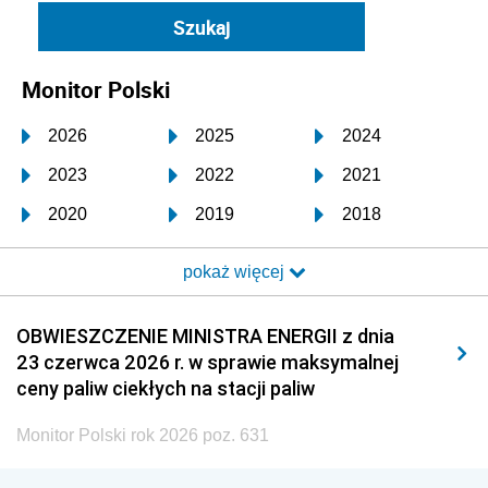
Monitor Polski
2026
2025
2024
2023
2022
2021
2020
2019
2018
2017
2016
2015
pokaż więcej
2014
2013
2012
2011
2010
2009
OBWIESZCZENIE MINISTRA ENERGII z dnia
23 czerwca 2026 r. w sprawie maksymalnej
2008
2007
2006
ceny paliw ciekłych na stacji paliw
2005
2004
2003
Monitor Polski rok 2026 poz. 631
2002
2001
2000