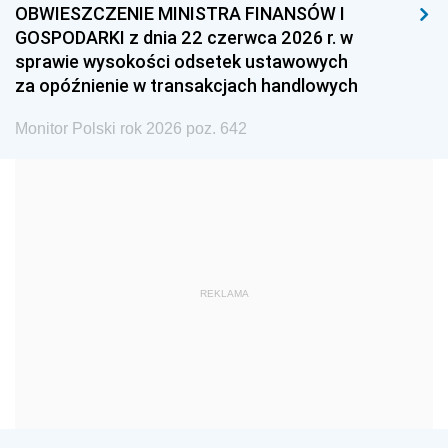
1999
1998
1997
OBWIESZCZENIE MINISTRA FINANSÓW I
GOSPODARKI z dnia 22 czerwca 2026 r. w
1996
1995
1994
sprawie wysokości odsetek ustawowych
1993
1992
1991
za opóźnienie w transakcjach handlowych
1990
1989
1988
Monitor Polski rok 2026 poz. 642
1987
1986
1985
1984
1983
1982
1981
1980
1979
1978
1977
1976
1975
1974
1973
REKLAMA
1972
1971
1970
1969
1968
1967
1966
1965
1964
1963
1962
1961