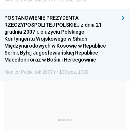
1999
1998
1997
1996
1995
1994
POSTANOWIENIE PREZYDENTA
1993
1992
1991
RZECZYPOSPOLITEJ POLSKIEJ z dnia 21
grudnia 2007 r. o użyciu Polskiego
1990
1989
1988
Kontyngentu Wojskowego w Siłach
1987
1986
1985
Międzynarodowych w Kosowie w Republice
Serbii, Byłej Jugosłowiańskiej Republice
1984
1983
1982
Macedonii oraz w Bośni i Hercegowinie
1981
1980
1979
Monitor Polski rok 2007 nr 100 poz. 1089
1978
1977
1976
1975
1974
1973
1972
1971
1970
1969
1968
1967
1966
1965
1964
REKLAMA
1963
1962
1961