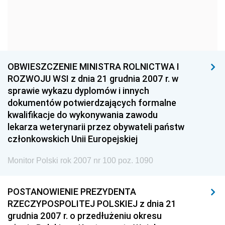
1960
1959
1958
1957
1956
1955
1954
1953
1952
1951
1950
1949
OBWIESZCZENIE MINISTRA ROLNICTWA I
ROZWOJU WSI z dnia 21 grudnia 2007 r. w
1948
1947
1946
sprawie wykazu dyplomów i innych
1939
1938
1937
dokumentów potwierdzających formalne
kwalifikacje do wykonywania zawodu
1936
1930
lekarza weterynarii przez obywateli państw
członkowskich Unii Europejskiej
Monitor Polski rok 2007 nr 100 poz. 1090
POSTANOWIENIE PREZYDENTA
RZECZYPOSPOLITEJ POLSKIEJ z dnia 21
grudnia 2007 r. o przedłużeniu okresu