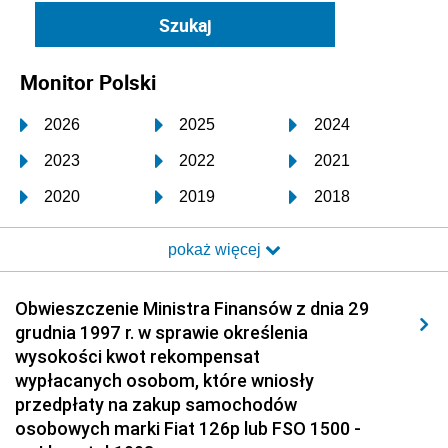
Monitor Polski
2026
2025
2024
2023
2022
2021
2020
2019
2018
2017
2016
2015
pokaż więcej
2014
2013
2012
2011
2010
2009
Obwieszczenie Ministra Finansów z dnia 29
grudnia 1997 r. w sprawie określenia
2008
2007
2006
wysokości kwot rekompensat
2005
2004
2003
wypłacanych osobom, które wniosły
przedpłaty na zakup samochodów
2002
2001
2000
osobowych marki Fiat 126p lub FSO 1500 -