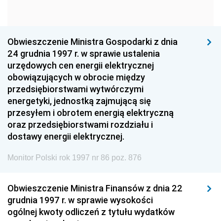
1960
1959
1958
1957
1956
1955
Obwieszczenie Ministra Gospodarki z dnia
1954
1953
1952
24 grudnia 1997 r. w sprawie ustalenia
1951
1950
1949
urzędowych cen energii elektrycznej
obowiązujących w obrocie między
1948
1947
1946
przedsiębiorstwami wytwórczymi
1939
1938
1937
energetyki, jednostką zajmującą się
przesyłem i obrotem energią elektryczną
1936
1930
oraz przedsiębiorstwami rozdziału i
dostawy energii elektrycznej.
Monitor Polski rok 1997 nr 86 poz. 876
Obwieszczenie Ministra Finansów z dnia 22
grudnia 1997 r. w sprawie wysokości
ogólnej kwoty odliczeń z tytułu wydatków