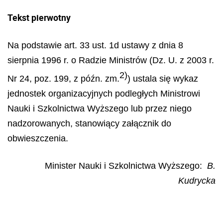
Tekst pierwotny
Na podstawie art. 33 ust. 1d ustawy z dnia 8
sierpnia 1996 r. o Radzie Ministrów (Dz. U. z 2003 r.
2)
Nr 24, poz. 199, z późn. zm.
) ustala się wykaz
jednostek organizacyjnych podległych Ministrowi
Nauki i Szkolni
ctwa Wy
ż
szego lub przez niego
nadzorowanych, stanowi
ą
cy za
łą
cznik do
obwieszczenia.
Minister Nauki i Szkolnictwa Wyższego:
B.
Kudrycka