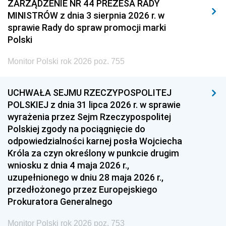
2011
2010
2009
ZARZĄDZENIE NR 44 PREZESA RADY
MINISTRÓW z dnia 3 sierpnia 2026 r. w
2008
2007
2006
sprawie Rady do spraw promocji marki
2005
2004
2003
Polski
2002
2001
2000
Monitor Polski rok 2026 poz. 755
1999
1998
1997
UCHWAŁA SEJMU RZECZYPOSPOLITEJ
1996
1995
1994
POLSKIEJ z dnia 31 lipca 2026 r. w sprawie
1993
1992
1991
wyrażenia przez Sejm Rzeczypospolitej
Polskiej zgody na pociągnięcie do
1990
1989
1988
odpowiedzialności karnej posła Wojciecha
1987
1986
1985
Króla za czyn określony w punkcie drugim
wniosku z dnia 4 maja 2026 r.,
1984
1983
1982
uzupełnionego w dniu 28 maja 2026 r.,
1981
1980
1979
przedłożonego przez Europejskiego
Prokuratora Generalnego
1978
1977
1976
1975
1974
1973
Monitor Polski rok 2026 poz. 753