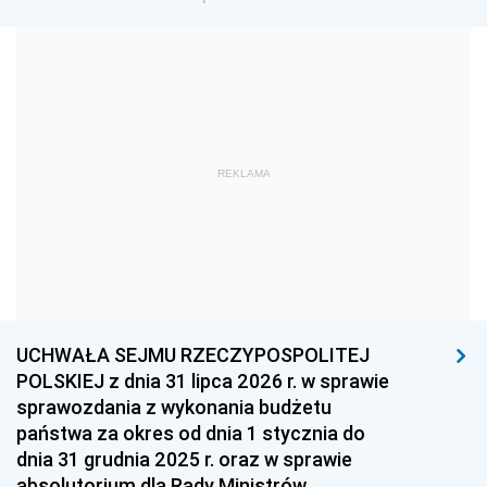
1972
1971
1970
1969
1968
1967
1966
1965
1964
1963
1962
1961
REKLAMA
1960
1959
1958
1957
1956
1955
1954
1953
1952
1951
1950
1949
1948
1947
1946
UCHWAŁA SEJMU RZECZYPOSPOLITEJ
1939
1938
1937
POLSKIEJ z dnia 31 lipca 2026 r. w sprawie
sprawozdania z wykonania budżetu
1936
1930
państwa za okres od dnia 1 stycznia do
dnia 31 grudnia 2025 r. oraz w sprawie
absolutorium dla Rady Ministrów